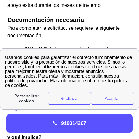
apoyo extra durante los meses de invierno.
Documentación necesaria
Para completar la solicitud, se requiere la siguiente
documentación:
DNI o NIE
de todos los miembros del hogar
mayores de 14 años.
Libro de familia
o
certificado de
empadronamiento
que acredite la
composición del hogar.
Justificante de ingresos
, como la
declaración de la renta o un certificado de la
Agencia Tributaria.
Certificados adicionales
, como el de familia
numerosa o discapacidad, si corresponde.
919014267
¿Cómo dar de baja tu suministro con Iberdrola en Ibi
y qué implica?