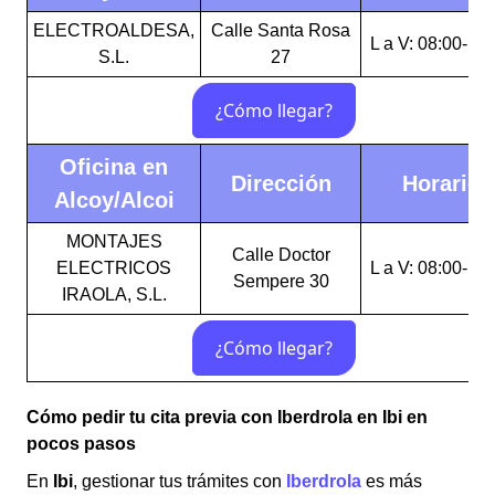
ELECTROALDESA,
Calle Santa Rosa
L a V: 08:00-15
S.L.
27
Oficina en
Dirección
Horario
Alcoy/Alcoi
MONTAJES
Calle Doctor
ELECTRICOS
L a V: 08:00-14
Sempere 30
IRAOLA, S.L.
Cómo pedir tu cita previa con Iberdrola en Ibi en
pocos pasos
En
Ibi
, gestionar tus trámites con
Iberdrola
es más