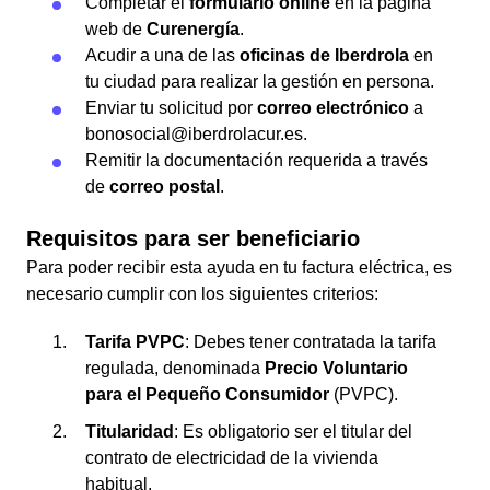
Completar el
formulario online
en la página
web de
Curenergía
.
Acudir a una de las
oficinas de Iberdrola
en
tu ciudad para realizar la gestión en persona.
Enviar tu solicitud por
correo electrónico
a
bonosocial@iberdrolacur.es.
Remitir la documentación requerida a través
de
correo postal
.
Requisitos para ser beneficiario
Para poder recibir esta ayuda en tu factura eléctrica, es
necesario cumplir con los siguientes criterios:
Tarifa PVPC
: Debes tener contratada la tarifa
regulada, denominada
Precio Voluntario
para el Pequeño Consumidor
(PVPC).
Titularidad
: Es obligatorio ser el titular del
contrato de electricidad de la vivienda
habitual.