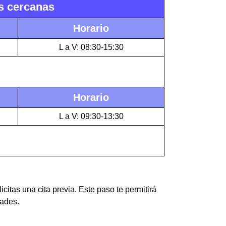
ás cercanas
Horario
L a V: 08:30-15:30
Horario
L a V: 09:30-13:30
icitas una cita previa. Este paso te permitirá
dades.