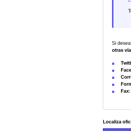
T
Si deseas
otras ví
Twitt
Fac
Corr
Form
Fax:
Localiza ofi