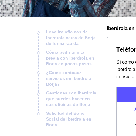
Iberdrola en 
Localiza oficinas de
Iberdrola cerca de Borja
de forma rápida
Teléfo
Cómo pedir tu cita
previa con Iberdrola en
Si como c
Borja en pocos pasos
Iberdrola
¿Cómo contratar
consulta
servicios en Iberdrola
Borja?
Gestiones con Iberdrola
que puedes hacer en
sus oficinas de Borja
Solicitud del Bono
Social de Iberdrola en
Borja