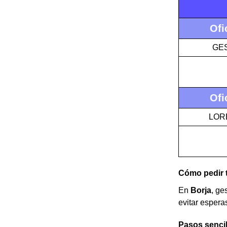
Ofi
GES
Ofi
LOR
Cómo pedir t
En
Borja
, ge
evitar espera
Pasos sencill