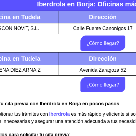
Iberdrola en Borja: Oficinas m
cina en Tudela
Dirección
CON NOVIT, S.L.
Calle Fuente Canonigos 17
cina en Tudela
Dirección
ENA DIEZ ARNAIZ
Avenida Zaragoza 52
u cita previa con Iberdrola en Borja en pocos pasos
stionar tus trámites con
Iberdrola
es más rápido y eficiente si sol
s innecesarias y asegurar una atención adecuada a tus necesi
os para solicitar tu cita previa: