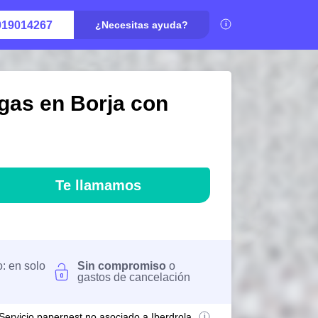
919014267
¿Necesitas ayuda?
gas en Borja con
Te llamamos
o: en solo
Sin compromiso
o
gastos de cancelación
Servicio papernest no asociado a Iberdrola