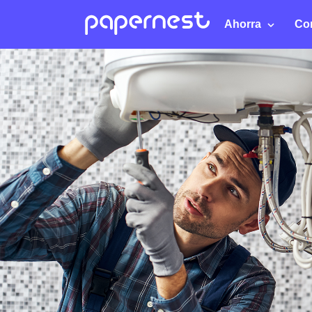
Ahorra
Co