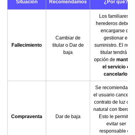
Situación
Recomendamos
¿Por qué?
Los familiares o
herederos deberá
encargarse de
Cambiar de
gestionar el
Fallecimiento
titular o Dar de
suministro. El nue
baja
titular tendrá la
opción de
manten
el servicio o
cancelarlo.
Se recomienda qu
el usuario cancele 
contrato de luz o g
natural con Iberdrol
Compraventa
Dar de baja
Esto le permitirá
evitar ser
responsable de