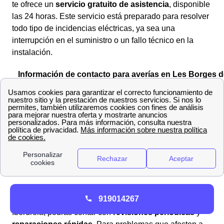
te ofrece un
servicio gratuito de asistencia
, disponible
las 24 horas. Este servicio está preparado para resolver
todo tipo de incidencias eléctricas, ya sea una
interrupción en el suministro o un fallo técnico en la
instalación.
Información de contacto para averías en Les Borges d
Camp
Servicio
Teléfono
Teléfono de asistencia en Les
900.224.522
Borges del Camp
Averías en la red de
900.171.171
distribución
Si la avería es
exclusiva de tu instalación eléctrica
y
919014267
tienes contratado un servicio de mantenimiento con
Iberdrola, podrás contar con
revisiones periódicas
y