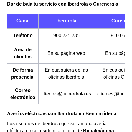
Dar de baja tu servicio con Iberdrola o Curenergía
los canales a través de los cuáles tienes que realizarlo
son diferentes. La permanencia tampoco es un
problema (a menos que tengas facturas por pagar) y su
Canal
Iberdrola
Curenerg
coste es gratuito.
Teléfono
900.225.235
910.054.
Área de
En su página web
En su págin
clientes
De forma
En cualquiera de las
En cualquiera
presencial
oficinas Iberdrola
oficinas Cure
Correo
clientes@tuiberdrola.es
clientes@tucure
electrónico
Averías eléctricas con Iberdrola en Benalmádena
Los usuarios de Iberdrola que sufran una avería
eléctrica en su residencia o local de
Benalmádena