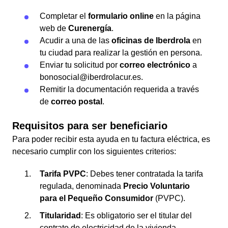
Completar el
formulario online
en la página
web de
Curenergía
.
Acudir a una de las
oficinas de Iberdrola
en
tu ciudad para realizar la gestión en persona.
Enviar tu solicitud por
correo electrónico
a
bonosocial@iberdrolacur.es.
Remitir la documentación requerida a través
de
correo postal
.
Requisitos para ser beneficiario
Para poder recibir esta ayuda en tu factura eléctrica, es
necesario cumplir con los siguientes criterios:
Tarifa PVPC
: Debes tener contratada la tarifa
regulada, denominada
Precio Voluntario
para el Pequeño Consumidor
(PVPC).
Titularidad
: Es obligatorio ser el titular del
contrato de electricidad de la vivienda