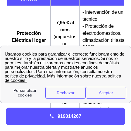
- Intervención de un
técnico
7,95 € al
- Protección de
mes
Protección
electrodomésticos,
(impuestos
Eléctrica Hogar
climatización (Hasta
no
300€)
incluidos)
- Urgencias en menos 
3 horas
- Asistencia 24 horas
1,99 € al
- Mano de obra,
mes
materiales y
Urgencias
(impuestos
desplazamiento
eléctricas
no
cubiertos
incluidos)
- Garantía mínima de 6
919014267
meses