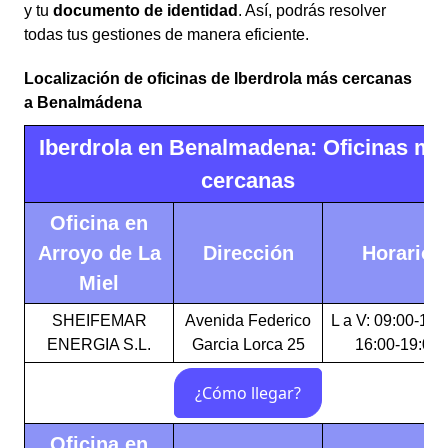
y tu
documento de identidad
. Así, podrás resolver
todas tus gestiones de manera eficiente.
Localización de oficinas de Iberdrola más cercanas
a Benalmádena
Iberdrola en Benalmadena: Oficinas má
cercanas
Oficina en
Arroyo de La
Dirección
Horario
Miel
SHEIFEMAR
Avenida Federico
L a V: 09:00-14:
ENERGIA S.L.
Garcia Lorca 25
16:00-19:00
Oficina en