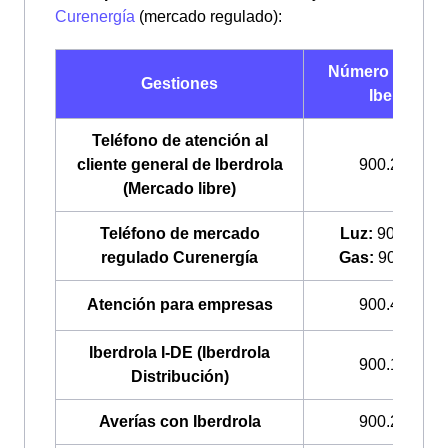
Curenergía
(mercado regulado):
Número de telé
Gestiones
Iberdrola
Teléfono de atención al
cliente general de Iberdrola
900.225.235
(Mercado libre)
Teléfono de mercado
Luz:
900.200.
regulado Curenergía
Gas:
900.100.
Atención para empresas
900.400.408
Iberdrola I-DE (Iberdrola
900.171.171
Distribución)
Averías con Iberdrola
900.224.522