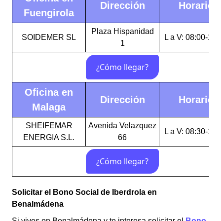
Dirección
Horario
Fuengirola
Plaza Hispanidad
SOIDEMER SL
L a V: 08:00-16:
1
Oficina en
Dirección
Horario
Malaga
SHEIFEMAR
Avenida Velazquez
L a V: 08:30-16:
ENERGIA S.L.
66
Solicitar el Bono Social de Iberdrola en
Benalmádena
Si vives en Benalmádena y te interesa solicitar el
Bono