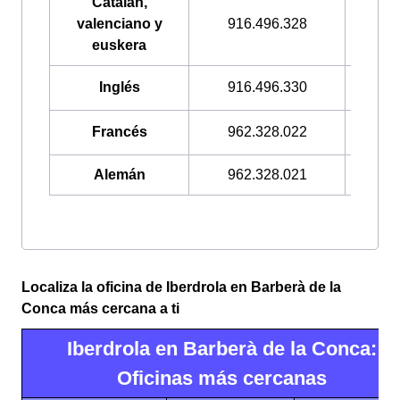
Catalán,
valenciano y
916.496.328
900.2
euskera
Inglés
916.496.330
900.3
Francés
962.328.022
900.3
Alemán
962.328.021
900.3
Localiza la oficina de Iberdrola en Barberà de la
Conca más cercana a ti
Iberdrola en Barberà de la Conca:
Oficinas más cercanas