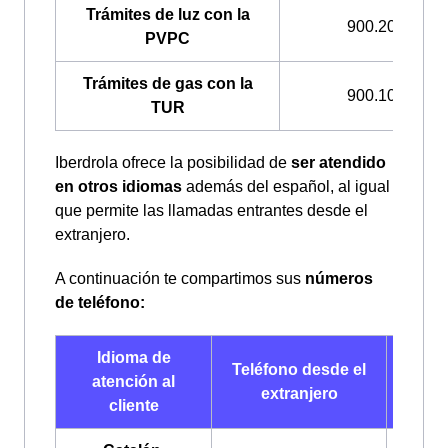
Trámites de luz con la
900.200.708
PVPC
Trámites de gas con la
900.100.309
TUR
Iberdrola ofrece la posibilidad de
ser atendido
en otros idiomas
además del español, al igual
que permite las llamadas entrantes desde el
extranjero.
A continuación te compartimos sus
números
de teléfono:
Idioma de
Telé
Teléfono desde el
atención al
de
extranjero
cliente
Esp