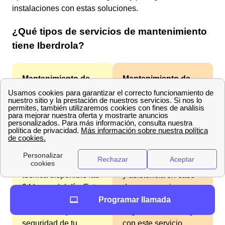
instalaciones con estas soluciones.
¿Qué tipos de servicios de mantenimiento
tiene Iberdrola?
Mantenimiento de
Mantenimiento de
Luz:
Mantén tu
Gas:
Asegura que tu
instalación eléctrica
sistema de gas
en óptimas
funcione de manera
condiciones con
eficiente y segura con
revisiones periódicas,
inspecciones técnicas
reparaciones de
obligatorias,
averías y asistencia
reparación de averías
técnica disponible las
y asistencia en caso
24 horas del día. Este
de emergencias.
servicio asegura la
Iberdrola garantiza la
Programar llamada
continuidad y
seguridad de tu hogar
seguridad de tu
con este servicio