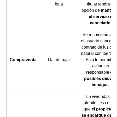
baja
titular tendrá la
opción de
manten
el servicio o
cancelarlo.
Se recomienda qu
el usuario cancele 
contrato de luz o g
natural con Iberdrol
Compraventa
Dar de baja
Esto le permitirá
evitar ser
responsable de
posibles deudas
impagas.
En viviendas de
alquiler, es comú
que
el propietari
se encargue de d