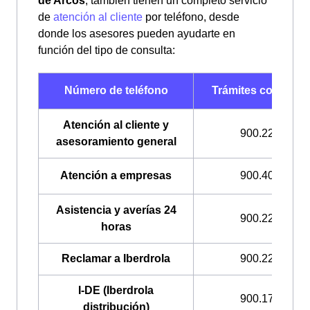
de Arcos
, también tienen un completo servicio
de
atención al cliente
por teléfono, desde
donde los asesores pueden ayudarte en
función del tipo de consulta:
Número de teléfono
Trámites con Iberd
Atención al cliente y
900.225.235
asesoramiento general
Atención a empresas
900.400.408
Asistencia y averías 24
900.224.522
horas
Reclamar a Iberdrola
900.225.235
I-DE (Iberdrola
900.171.171
distribución)