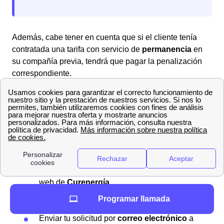
Además, cabe tener en cuenta que si el cliente tenía
contratada una tarifa con servicio de
permanencia
en
su compañía previa, tendrá que pagar la penalización
correspondiente.
Guía para activar el servicio de luz y gas en Arahal
con Iberdrola
Si deseas solicitar el
Bono Social de Iberdrola
en
Arahal, tienes varias opciones disponibles para
presentar tu solicitud. Puedes optar por:
Completar el
formulario online
en la página
web de
Curenergía
.
Acudir a una de las
oficinas de Iberdrola
en
Programar llamada
tu ciudad para realizar la gestión en persona.
Enviar tu solicitud por
correo electrónico
a