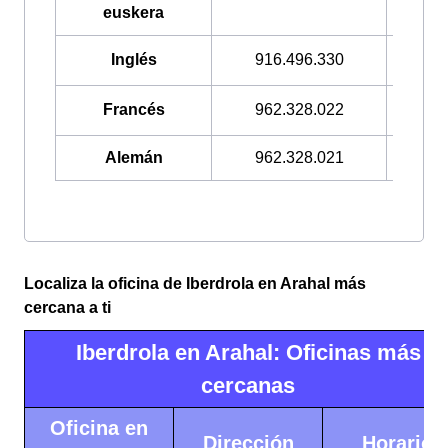
euskera
Inglés
916.496.330
900.3
Francés
962.328.022
900.3
Alemán
962.328.021
900.3
Localiza la oficina de Iberdrola en Arahal más
cercana a ti
Iberdrola en Arahal: Oficinas más
cercanas
Oficina en
Dirección
Horario