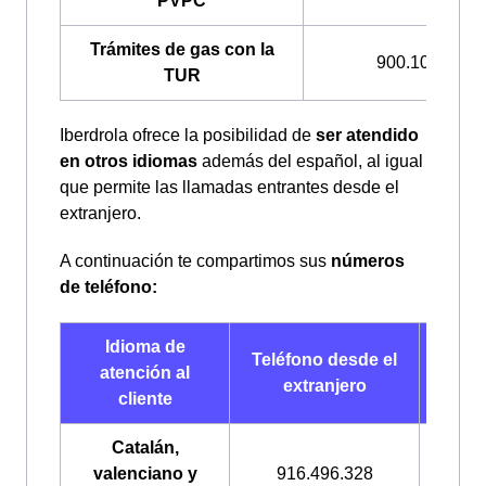
PVPC
Trámites de gas con la
900.100.309
TUR
Iberdrola ofrece la posibilidad de
ser atendido
en otros idiomas
además del español, al igual
que permite las llamadas entrantes desde el
extranjero.
A continuación te compartimos sus
números
de teléfono:
Idioma de
Telé
Teléfono desde el
atención al
de
extranjero
cliente
Esp
Catalán,
valenciano y
916.496.328
900.2