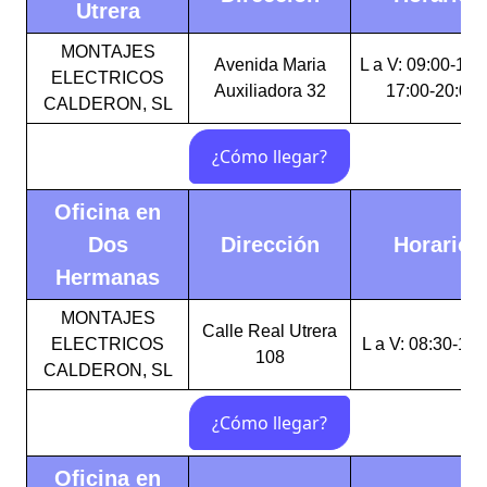
Utrera
MONTAJES
Avenida Maria
L a V: 09:00-14:
ELECTRICOS
Auxiliadora 32
17:00-20:00
CALDERON, SL
Oficina en
Dos
Dirección
Horario
Hermanas
MONTAJES
Calle Real Utrera
ELECTRICOS
L a V: 08:30-14:
108
CALDERON, SL
Oficina en