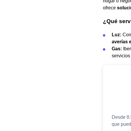
hogar o nego
ofrece
soluci
¿Qué servi
Luz:
Con 
averías e
Gas:
Iber
servicios