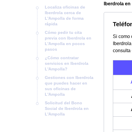
Iberdrola en 
Localiza oficinas de
Iberdrola cerca de
L'Ampolla de forma
Teléfo
rápida
Cómo pedir tu cita
Si como c
previa con Iberdrola en
Iberdrola
L'Ampolla en pocos
pasos
consulta
¿Cómo contratar
servicios en Iberdrola
L'Ampolla?
Gestiones con Iberdrola
que puedes hacer en
sus oficinas de
L'Ampolla
Solicitud del Bono
Social de Iberdrola en
L'Ampolla