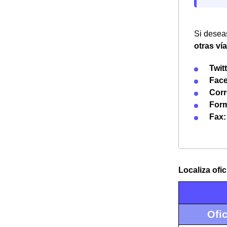
Si deseas
otras ví
Twitt
Fac
Corr
Form
Fax:
Localiza ofi
Ofi