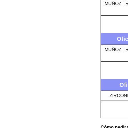
MUÑOZ TR
Ofic
MUÑOZ TR
Ofi
ZIRCON
Cómo pedir t