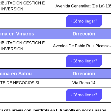
IBUTACION GESTION E
Avenida Generalitat (De La) 13
INVERSION
ina en Vinaros
Dirección
IBUTACION GESTION E
Avenida De Pablo Ruiz Picasso 
INVERSION
cina en Salou
Dirección
ITE DE NEGOCIOS SL
Via Roma 14
u cita previa con Iberdrola en L'Ampolla en pocos pasos