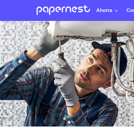
Ahorra
Co