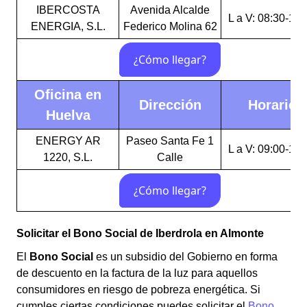
IBERCOSTA
Avenida Alcalde
L a V: 08:30-14:
ENERGIA, S.L.
Federico Molina 62
Oficina en
Dirección
Horario
Huelva
ENERGY AR
Paseo Santa Fe 1
L a V: 09:00-15:
1220, S.L.
Calle
Solicitar el Bono Social de Iberdrola en Almonte
El
Bono Social
es un subsidio del Gobierno en forma
de descuento en la factura de la luz para aquellos
consumidores en riesgo de pobreza energética. Si
cumples ciertas condiciones puedes solicitar el
Bono