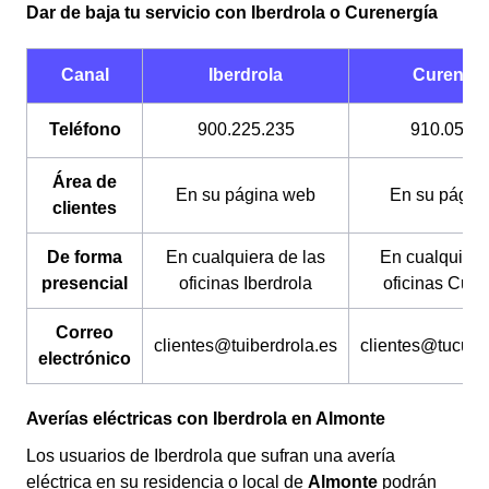
Dar de baja tu servicio con Iberdrola o Curenergía
los canales a través de los cuáles tienes que realizarlo
son diferentes. La permanencia tampoco es un
problema (a menos que tengas facturas por pagar) y su
Canal
Iberdrola
Curenerg
coste es gratuito.
Teléfono
900.225.235
910.054.
Área de
En su página web
En su págin
clientes
De forma
En cualquiera de las
En cualquiera
presencial
oficinas Iberdrola
oficinas Cure
Correo
clientes@tuiberdrola.es
clientes@tucure
electrónico
Averías eléctricas con Iberdrola en Almonte
Los usuarios de Iberdrola que sufran una avería
eléctrica en su residencia o local de
Almonte
podrán