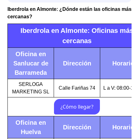
Iberdrola en Almonte: ¿Dónde están las oficinas más
cercanas?
Iberdrola en Almonte: Oficinas más
cercanas
Oficina en
Sanlucar de
Dirección
Horario
Barrameda
SERLOGA
Calle Fariñas 74
L a V: 08:00-15:
MARKETING SL
Oficina en
Dirección
Horario
Huelva