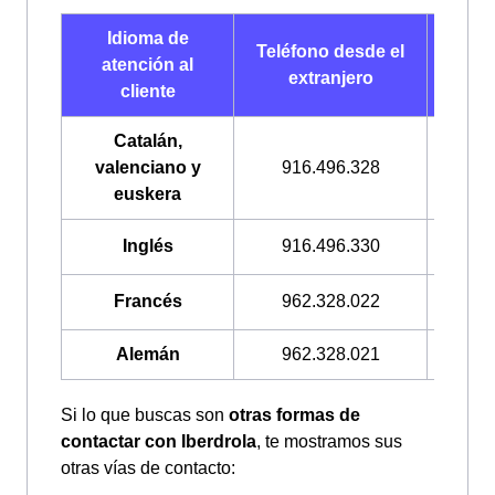
Idioma de
Telé
Teléfono desde el
atención al
de
extranjero
cliente
Esp
Catalán,
valenciano y
916.496.328
900.2
euskera
Inglés
916.496.330
900.3
Francés
962.328.022
900.3
Alemán
962.328.021
900.3
Si lo que buscas son
otras formas de
contactar con Iberdrola
, te mostramos sus
otras vías de contacto: