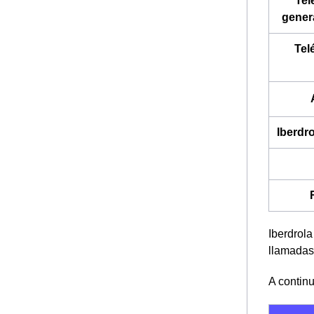
Tel
genera
Tel
Iberdro
Iberdrola
llamadas 
A contin