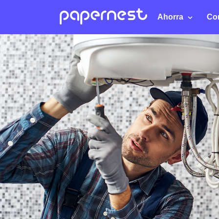
Ahorra
Co