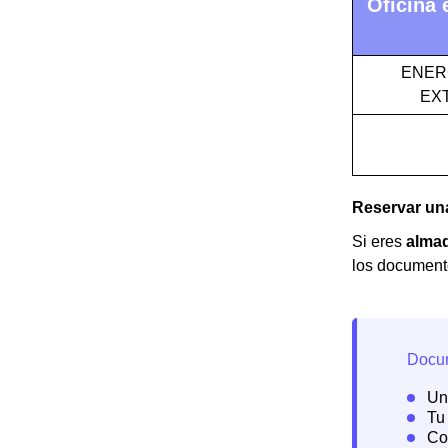
Oficina 
ENER
EXT
Reservar una
Si eres
alma
los documento