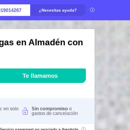
919014267
¿Necesitas ayuda?
 gas en Almadén con
Te llamamos
o: en solo
Sin compromiso
o
gastos de cancelación
Servicio papernest no asociado a Iberdrola