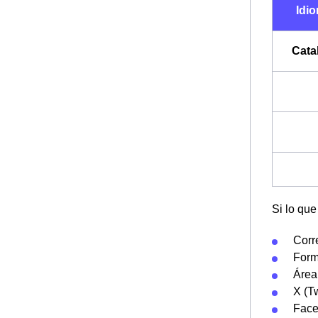
Idio
Cata
Si lo qu
Corr
Form
Área
X (Tw
Face