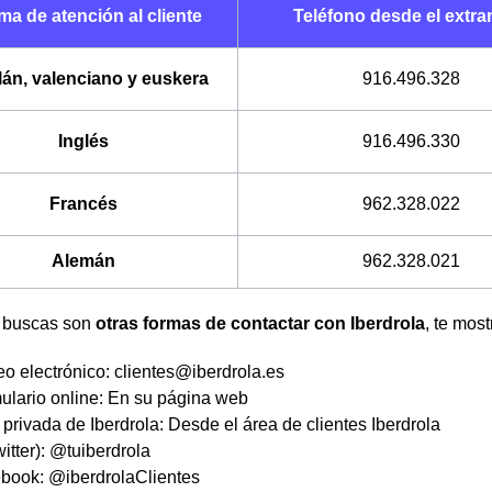
ma de atención al cliente
Teléfono desde el extra
lán, valenciano y euskera
916.496.328
Inglés
916.496.330
Francés
962.328.022
Alemán
962.328.021
e buscas son
otras formas de contactar con Iberdrola
, te mos
eo electrónico: clientes@iberdrola.es
ulario online: En su página web
 privada de Iberdrola: Desde el área de clientes Iberdrola
itter): @tuiberdrola
book: @iberdrolaClientes