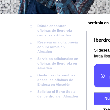
Iberdrola en
Dónde encontrar
oficinas de Iberdrola
cercanas a Almadén
Iberdr
Reservar una cita previa
con Iberdrola en
Si deseas
Almadén
larga lis
Servicios adicionales en
oficinas de Iberdrola en
Almadén
Gestiones disponibles
desde las oficinas de
Endesa en Almadén
Solicitar el Bono Social
de Iberdrola en Almadén
Nú