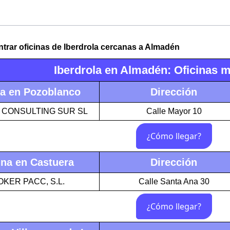
rar oficinas de Iberdrola cercanas a Almadén
Iberdrola en Almadén: Oficinas 
na en Pozoblanco
Dirección
A CONSULTING SUR SL
Calle Mayor 10
ina en Castuera
Dirección
KER PACC, S.L.
Calle Santa Ana 30