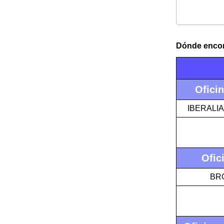
Dónde encont
Ofici
IBERALI
Ofic
BRO