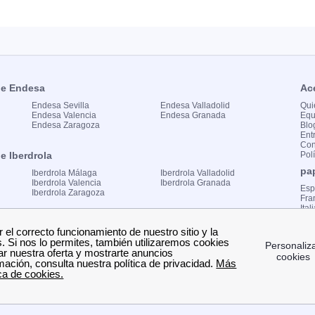
 de Endesa
Ac
Endesa Sevilla
Endesa Valladolid
Qui
Endesa Valencia
Endesa Granada
Equ
Endesa Zaragoza
Blo
Ent
Con
de Iberdrola
Pol
pa
Iberdrola Málaga
Iberdrola Valladolid
Iberdrola Valencia
Iberdrola Granada
Es
Iberdrola Zaragoza
Fra
Ital
de Naturgy
Co
Naturgy Sevilla
Naturgy Valladolid
Esc
Naturgy Valencia
Naturgy Granada
Tel
Naturgy Zaragoza
Cor
Sed
Co
de