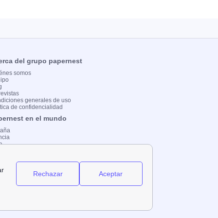
erca del grupo papernest
énes somos
ipo
g
revistas
diciones generales de uso
ítica de confidencialidad
pernest en el mundo
paña
ncia
ia
ntacta con nosotros
ribe para nosotros
 : 919014228
reo: redaccion@papernest.com
e: Carrer Ramon Turró 200
pyright © papernest.es 2024 – Todos los
rechos reservados