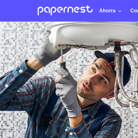
Ahorra
Co