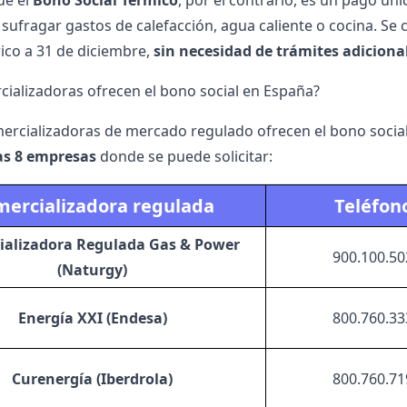
ue el
Bono Social Térmico
, por el contrario, es un pago ún
 sufragar gastos de calefacción, agua caliente o cocina. S
rico a 31 de diciembre,
sin necesidad de trámites adiciona
ializadoras ofrecen el bono social en España?
mercializadoras de mercado regulado ofrecen el bono social
as 8 empresas
donde se puede solicitar:
ercializadora regulada
Teléfon
ializadora Regulada Gas & Power
900.100.50
(Naturgy)
Energía XXI (Endesa)
800.760.33
Curenergía (Iberdrola)
800.760.71