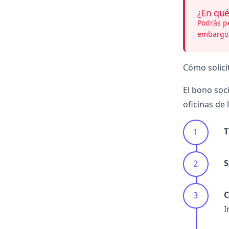
¿En qué
Podrás pe
embargo
Cómo solici
El bono soc
oficinas de
T
S
C
I