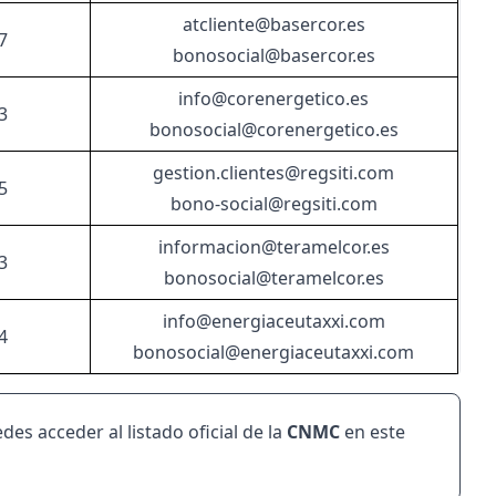
atcliente@basercor.es
7
bonosocial@basercor.es
info@corenergetico.es
3
bonosocial@corenergetico.es
gestion.clientes@regsiti.com
5
bono-social@regsiti.com
informacion@teramelcor.es
3
bonosocial@teramelcor.es
info@energiaceutaxxi.com
4
bonosocial@energiaceutaxxi.com
edes acceder al listado oficial de la
CNMC
en
este