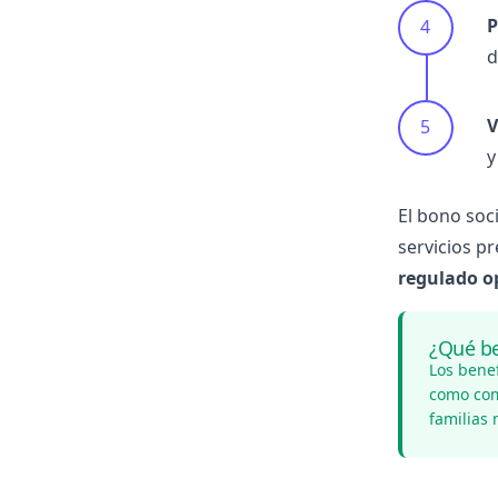
P
d
V
y
El bono soc
servicios p
regulado o
¿Qué be
Los benef
como com
familias