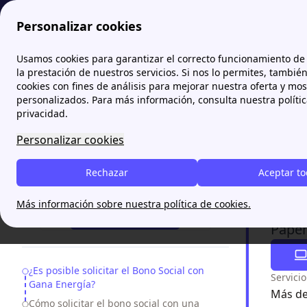
Personalizar cookies
Papernest.es
Gana Energía
¿Se puede solicitar el bono soc
Usamos cookies para garantizar el correcto funcionamiento de 
la prestación de nuestros servicios. Si nos lo permites, tambié
cookies con fines de análisis para mejorar nuestra oferta y mo
¿Se pu
personalizados. Para más información, consulta nuestra políti
Alter
privacidad.
Personalizar cookies
El bono so
Esta ayuda
Rechazar
Aceptar t
¿Necesitas ayuda?
una compañ
Más información sobre nuestra política de cookies.
¡Te Llamamos!
Paper
Table of Contents
¿Es posible solicitar el Bono Social con
Servici
Gana Energía?
Más de
Cómo solicitar el bono social con una