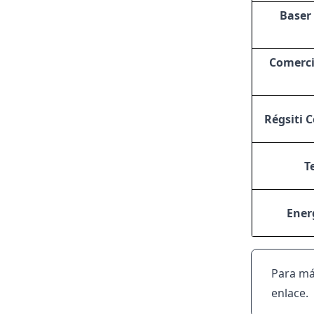
Baser
Comerci
Régsiti 
T
Ener
Para má
enlace
.