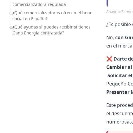
comercializadora regulada
Anuncio: Servi
¿Qué comercializadoras ofrecen el bono
social en España?
¿Es posible 
¿Qué ayudas sí puedes recibir si tienes
Gana Energía contratada?
No,
con Gan
en el
merca
❌
Darte d
Cambiar al
️
Solicitar e
Pequeño Co
Presentar l
Este proce
el descuen
numerosas, 