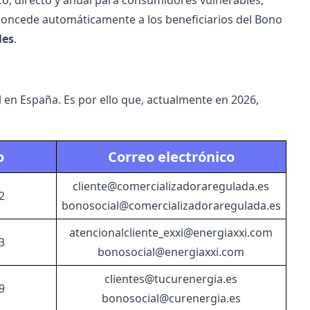
ico, directo y anual para consumidores vulnerables,
e concede automáticamente a los beneficiarios del Bono
les
.
 en España. Es por ello que, actualmente en 2026,
o
Correo electrónico
cliente@comercializadoraregulada.es
2
bonosocial@comercializadoraregulada.es
atencionalcliente_exxi@energiaxxi.com
3
bonosocial@energiaxxi.com
clientes@tucurenergia.es
9
bonosocial@curenergia.es