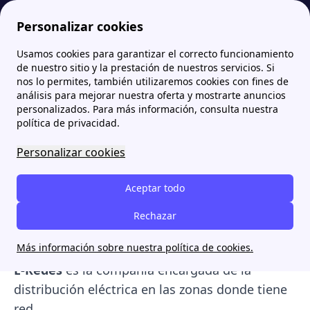
Personalizar cookies
Usamos cookies para garantizar el correcto funcionamiento
Papernest.es
Comercializadoras
¿Qué es el grupo EDP Energía?
de nuestro sitio y la prestación de nuestros servicios. Si
nos lo permites, también utilizaremos cookies con fines de
¿Qué es el grupo EDP
análisis para mejorar nuestra oferta y mostrarte anuncios
personalizados. Para más información, consulta nuestra
Energía?
política de privacidad.
Personalizar cookies
EDP
es un grupo energético de origen
portugués con presencia en España, donde
Aceptar todo
actualmente centra su actividad en el
mercado
empresarial
y en la
distribución eléctrica
. En
Rechazar
el ámbito de la comercialización, opera a través
Más información sobre nuestra política de cookies.
de EDP para clientes de empresa, mientras que
E-Redes
es la compañía encargada de la
distribución eléctrica en las zonas donde tiene
red.