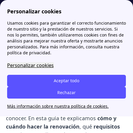
Personalizar cookies
Usamos cookies para garantizar el correcto funcionamiento
Papernest.es
Bono Social
¿Cómo y cuando renovar el Bono Social? Pasos y requisitos
More
de nuestro sitio y la prestación de nuestros servicios. Si
nos lo permites, también utilizaremos cookies con fines de
¿Cómo y cuando renovar el
análisis para mejorar nuestra oferta y mostrarte anuncios
personalizados. Para más información, consulta nuestra
Bono Social? Pasos y
política de privacidad.
requisitos
Personalizar cookies
Si tienes el Bono Social de la luz, mantener tu
Aceptar todo
descuento es más sencillo de lo que parece.
Aunque
en la mayoría de los casos se
Rechazar
renueva automáticamente cada dos años
,
Más información sobre nuestra política de cookies.
existen excepciones importantes que debes
conocer. En esta guía te explicamos
cómo y
cuándo hacer la renovación
, qué
requisitos