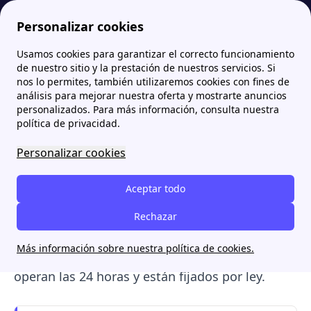
Personalizar cookies
Usamos cookies para garantizar el correcto funcionamiento
Papernest.es
Averías de luz: ¿Qué teléfono contactar en caso de incidencia eléctrica?
de nuestro sitio y la prestación de nuestros servicios. Si
nos lo permites, también utilizaremos cookies con fines de
Averías de luz: ¿Qué
análisis para mejorar nuestra oferta y mostrarte anuncios
personalizados. Para más información, consulta nuestra
teléfono contactar en caso
política de privacidad.
de incidencia eléctrica?
Personalizar cookies
En caso de avería de luz en la red eléctrica,
Aceptar todo
debes llamar a
la distribuidora de tu zona
(responsable de la infraestructura) y no a la
Rechazar
comercializadora con la que tienes el contrato.
Más información sobre nuestra política de cookies.
Los teléfonos de averías son gratuitos
(900),
operan las 24 horas y están fijados por ley.