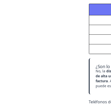
¿Son lo
No, la
di
de alta 
factura
.
puede esc
Teléfonos d