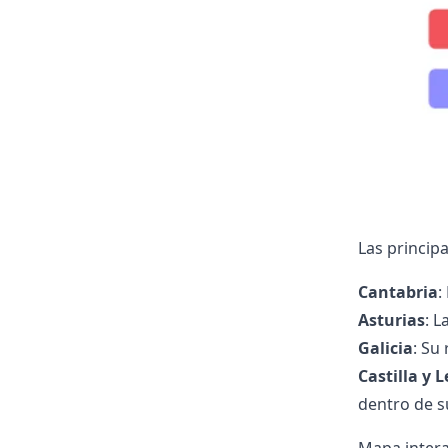
Las princip
Cantabria
:
Asturias
: L
Galicia
: Su
Castilla y 
dentro de s