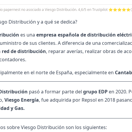
cio papernest no asociado a Viesgo Distribución. 4,6/5 en Trustpilot ⭐⭐⭐⭐⭐
sgo Distribución y a qué se dedica?
ribución
es una
empresa española de
distribución
eléctr
uministro de sus clientes. A diferencia de una
comercializa
a
red de distribución
, reparar averías, realizar obras de aco
 contadores.
ipalmente en el norte de España, especialmente en
Cantab
Distribución
pasó a formar parte del
grupo EDP
en 2020. P
o,
Viesgo Energía
, fue adquirida por Repsol en 2018 pasan
cidad y Gas
.
os sobre Viesgo Distribución son los siguientes: