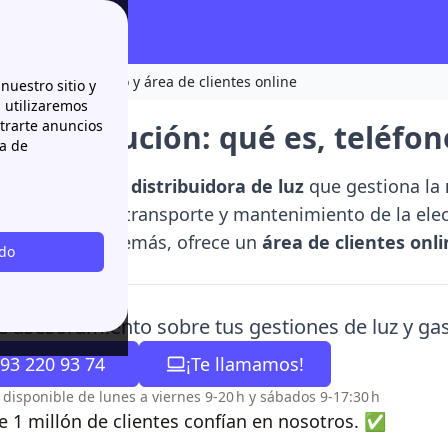
ón: qué es, teléfono y área de clientes online
nuestro sitio y
n utilizaremos
strarte anuncios
 Distribución: qué es, teléfon
ca de
stribución
es la
distribuidora de luz
que gestiona la
 Se encarga del transporte y mantenimiento de la elect
los hogares. Además, ofrece un
área de clientes onl
odo
y trámites.
e asesoramiento sobre tus gestiones de luz y ga
93 220 93 74
¡Te llamamos!
o disponible de lunes a viernes 9-20 h y sábados 9-17:30 h
 1 millón de clientes confían en nosotros. ✅