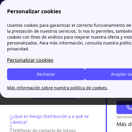
Personalizar cookies
Papernest.es
Distribuidoras de Luz y Gas
Viesgo Distribuci
Usamos cookies para garantizar el correcto funcionamiento de 
la prestación de nuestros servicios. Si nos lo permites, tambié
cookies con fines de análisis para mejorar nuestra oferta y mo
Viesgo
personalizados. Para más información, consulta nuestra políti
privacidad.
Viesgo Di
Personalizar cookies
Palencia
.
seguro a 
Rechazar
Aceptar t
consultas 
¿Necesitas ayuda?
Más información sobre nuestra política de cookies.
93 220 93 74
Recib
Table of Contents
¿Qué es Viesgo Distribución y a qué se
Servici
dedica?
Más de
Teléfonos de contacto de Viesgo