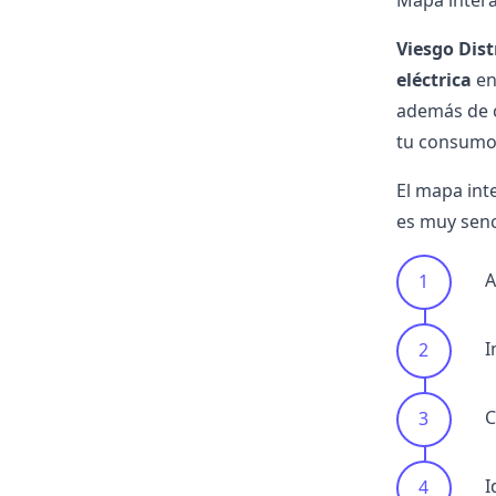
Mapa interac
Viesgo Dist
eléctrica
en
además de c
tu consumo 
El mapa inte
es muy senci
A
I
C
I