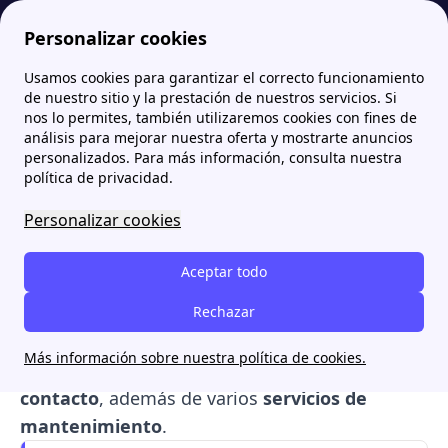
Personalizar cookies
Usamos cookies para garantizar el correcto funcionamiento
Papernest.es
TotalEnergies
Averías TotalEnergies: teléfonos 24h para emergencias
More
de nuestro sitio y la prestación de nuestros servicios. Si
nos lo permites, también utilizaremos cookies con fines de
Averías TotalEnergies:
análisis para mejorar nuestra oferta y mostrarte anuncios
personalizados. Para más información, consulta nuestra
teléfonos 24h para
política de privacidad.
emergencias
Personalizar cookies
Cuando ocurre una
avería en casa
relacionada
Aceptar todo
con la electricidad o el gas, contar con los
canales adecuados de asistencia es esencial. Si
Rechazar
eres cliente de
TotalEnergies
, dispones de
Más información sobre nuestra política de cookies.
varios
teléfonos de averías
y
métodos de
contacto
, además de varios
servicios de
mantenimiento
.