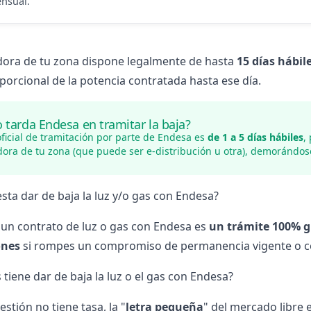
nsual.
dora
de tu zona dispone legalmente de hasta
15 días hábil
oporcional de la
potencia contratada
hasta ese día.
 tarda Endesa en tramitar la baja?
oficial de tramitación por parte de Endesa es
de 1 a 5 días hábiles
,
idora de tu zona (que puede ser
e-distribución
u otra), demorándo
sta dar de baja la luz y/o gas con Endesa?
a un
contrato de luz o gas
con Endesa es
un trámite 100% g
ones
si rompes un compromiso de permanencia vigente o cob
tiene dar de baja la luz o el gas con Endesa?
stión no tiene tasa, la "
letra pequeña
" del mercado libre 