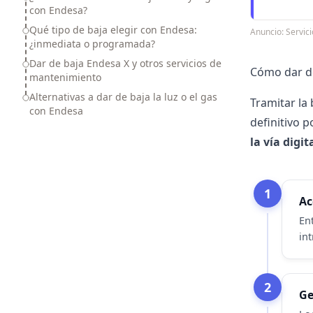
con Endesa?
Qué tipo de baja elegir con Endesa:
Anuncio: Servi
¿inmediata o programada?
Dar de baja Endesa X y otros servicios de
Cómo dar de
mantenimiento
Alternativas a dar de baja la luz o el gas
Tramitar la
con Endesa
definitivo p
la vía digit
1
Ac
En
in
2
Ge