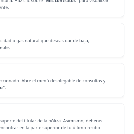
ntalla. Haz clic sobre
"Mis contratos"
para visualizar
ente.
ricidad o gas natural que deseas dar de baja,
eble.
eleccionado. Abre el menú desplegable de consultas y
ro"
.
asaporte del titular de la póliza. Asimismo, deberás
contrar en la parte superior de tu último recibo