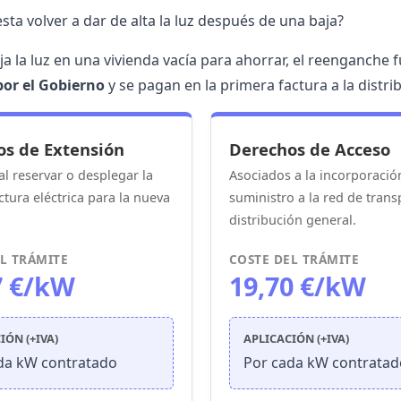
sta volver a dar de alta la luz después de una baja?
ja la luz en una vivienda vacía para
ahorrar
, el reenganche 
por el Gobierno
y se pagan en la primera factura a la distri
os de Extensión
Derechos de Acceso
l reservar o desplegar la
Asociados a la incorporació
ctura eléctrica para la
nueva
suministro a la red de trans
distribución general.
L TRÁMITE
COSTE DEL TRÁMITE
7 €/kW
19,70 €/kW
IÓN (+IVA)
APLICACIÓN (+IVA)
da kW contratado
Por cada kW contratad