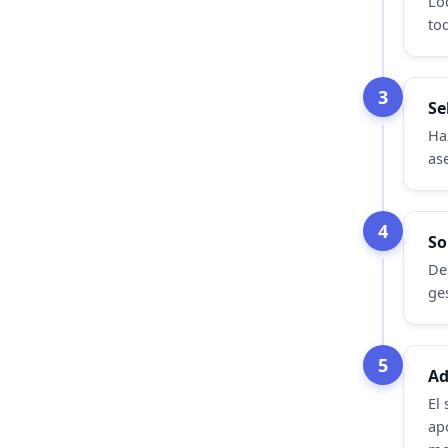
Lo
to
3
Se
Ha
as
4
So
De
ge
5
Ad
El 
ap