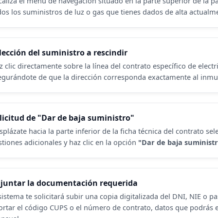
caliza el menú de navegación situado en la parte superior de la pa
dos los suministros de luz o gas que tienes dados de alta actualm
lección del suministro a rescindir
z clic directamente sobre la línea del contrato específico de elect
egurándote de que la dirección corresponda exactamente al inmu
licitud de "Dar de baja suministro"
splázate hacia la parte inferior de la ficha técnica del contrato s
stiones adicionales y haz clic en la opción
"Dar de baja suminist
juntar la documentación requerida
sistema te solicitará subir una copia digitalizada del DNI, NIE o p
ortar el
código CUPS
o el número de contrato, datos que podrás en