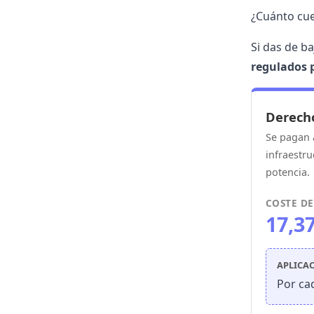
¿Cuánto cue
Si das de ba
regulados 
Derech
Se pagan a
infraestru
potencia
.
COSTE DE
17,3
APLICAC
Por ca