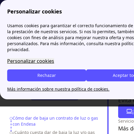
Personalizar cookies
Papernest.es
Endesa
Dar de baja la luz o el gas con 
Usamos cookies para garantizar el correcto funcionamiento de 
More
la prestación de nuestros servicios. Si nos lo permites, tambié
cookies con fines de análisis para mejorar nuestra oferta y mo
Dar de
personalizados. Para más información, consulta nuestra políti
hacer
privacidad.
Personalizar cookies
Para dar d
accede a 
Rechazar
Aceptar t
¿Necesitas ayuda?
el contado
Más información sobre nuestra política de cookies.
¡Te Llamamos!
Evita
Table of Contents
Cómo dar de baja un contrato de luz o gas
Servici
con Endesa
Más de
¿Cuánto cuesta dar de baja la luz y/o gas