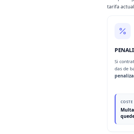
tarifa actual
PENAL
Si contra
das de ba
penaliza
COSTE
Multa
quede