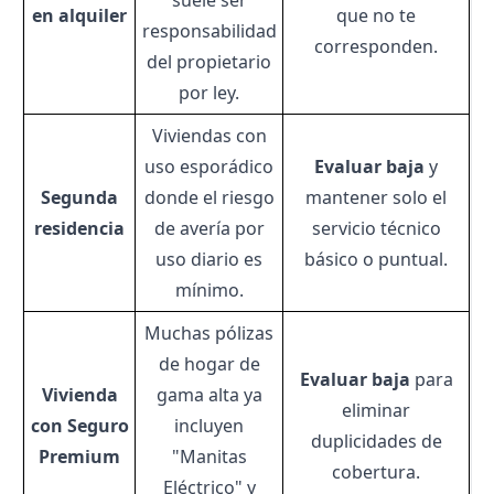
suele ser
en alquiler
que no te
responsabilidad
corresponden.
del propietario
por ley.
Viviendas con
uso esporádico
Evaluar baja
y
Segunda
donde el riesgo
mantener solo el
residencia
de avería por
servicio técnico
uso diario es
básico o puntual.
mínimo.
Muchas pólizas
de hogar de
Evaluar baja
para
Vivienda
gama alta ya
eliminar
con Seguro
incluyen
duplicidades de
Premium
"Manitas
cobertura.
Eléctrico" y