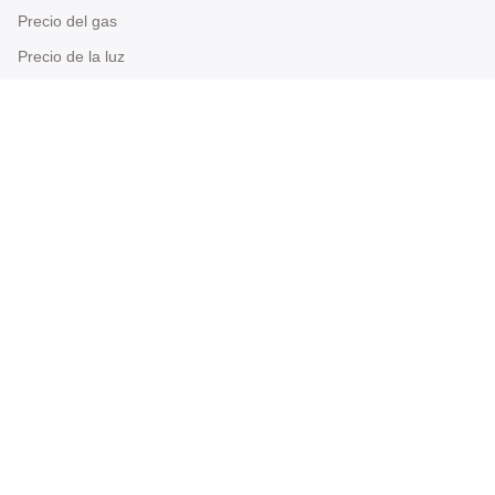
Precio del gas
Precio de la luz
Secciones
Papernest Energía
Blog de papernest
Entrevistas
Prensa
Untitled Section
Acerca del grupo papernest
Quiénes somos
Equipo
Preguntas frecuentes
Condiciones generales de uso