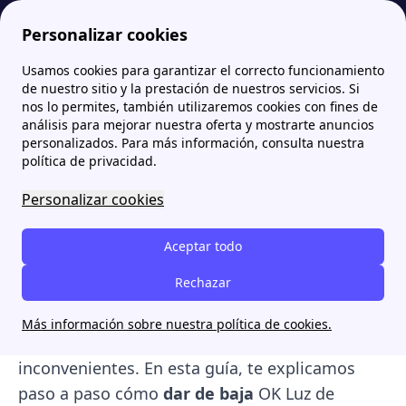
Personalizar cookies
Usamos cookies para garantizar el correcto funcionamiento
Papernest.es
Baja luz
Dar de baja OK Luz Endesa (ahora Protección 360 Plus): requisitos y cómo hacerlo
More
de nuestro sitio y la prestación de nuestros servicios. Si
nos lo permites, también utilizaremos cookies con fines de
Dar de baja OK Luz Endesa
análisis para mejorar nuestra oferta y mostrarte anuncios
personalizados. Para más información, consulta nuestra
(ahora Protección 360
política de privacidad.
Plus): requisitos y cómo
Personalizar cookies
hacerlo
Aceptar todo
Si ya no necesitas el servicio de mantenimiento
Rechazar
Protección 360 Plus
(antes
OK Luz
de Endesa),
es importante conocer el procedimiento
Más información sobre nuestra política de cookies.
adecuado para solicitar la baja sin
inconvenientes. En esta guía, te explicamos
paso a paso cómo
dar de baja
OK Luz de