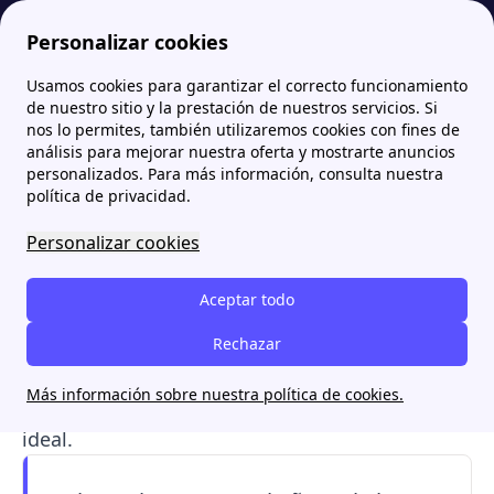
Personalizar cookies
Usamos cookies para garantizar el correcto funcionamiento
Papernest.es
Trámites Luz y Gas
¿Cómo cambiar de comercializadora de luz en 2026?
de nuestro sitio y la prestación de nuestros servicios. Si
nos lo permites, también utilizaremos cookies con fines de
¿Cómo cambiar de
análisis para mejorar nuestra oferta y mostrarte anuncios
personalizados. Para más información, consulta nuestra
comercializadora de luz en
política de privacidad.
2026?
Personalizar cookies
Cambiar de compañía de luz es gratis, sin
Aceptar todo
cortes y la nueva empresa se encarga de todo.
Además, en 2026 el trámite es más rápido y
Rechazar
seguro. Este articulo te explica los pasos, los
Más información sobre nuestra política de cookies.
documentos necesarios y cómo elegir tu tarifa
ideal.