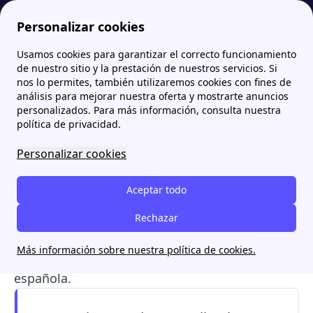
Personalizar cookies
Usamos cookies para garantizar el correcto funcionamiento
Papernest.es
Comercializadoras
Bulb Energy: Por qué pasó a ser HolaLuz, tarifas y atención al cliente
de nuestro sitio y la prestación de nuestros servicios. Si
nos lo permites, también utilizaremos cookies con fines de
Bulb Energy: Por qué pasó
análisis para mejorar nuestra oferta y mostrarte anuncios
personalizados. Para más información, consulta nuestra
a ser HolaLuz, tarifas y
política de privacidad.
atención al cliente
Personalizar cookies
Bulb
fue una comercializadora de luz y gas del
Aceptar todo
Reino Unido. Desde diciembre de 2021,
sus
clientes han pasado a formar parte de la
Rechazar
familia de Holaluz
tras la compra de la
Más información sobre nuestra política de cookies.
compañía británica por parte de la empresa
española.