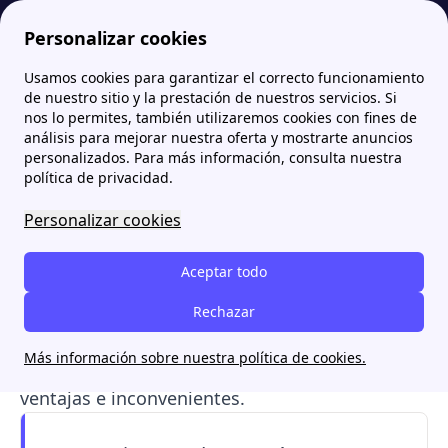
Personalizar cookies
Usamos cookies para garantizar el correcto funcionamiento
Papernest.es
Tarifas de luz
TUR de luz: ¿Qué es la TUR de luz y cómo ha pasado a ser PVPC?
More
de nuestro sitio y la prestación de nuestros servicios. Si
nos lo permites, también utilizaremos cookies con fines de
TUR de luz: ¿Qué es la TUR
análisis para mejorar nuestra oferta y mostrarte anuncios
personalizados. Para más información, consulta nuestra
de luz y cómo ha pasado a
política de privacidad.
ser PVPC?
Personalizar cookies
La
Tarifa de Último Recurso de luz
Aceptar todo
corresponde hoy a la
PVPC
, el precio regulado
que varía cada hora según el mercado eléctrico
Rechazar
español. Te explicamos cómo funciona
Más información sobre nuestra política de cookies.
actualmente, quién puede contratarla y sus
ventajas e inconvenientes.