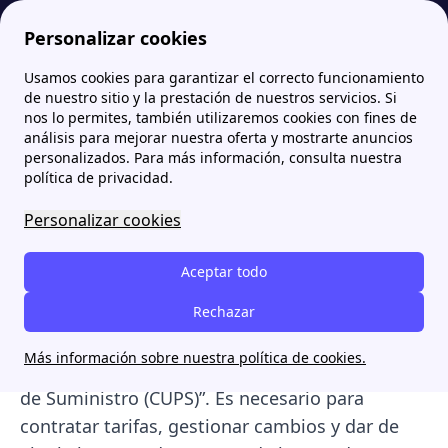
Personalizar cookies
Usamos cookies para garantizar el correcto funcionamiento
Papernest.es
Iberdrola
Número CUPS Iberdrola 2026: ¿Dónde se puede encontrar?
More
de nuestro sitio y la prestación de nuestros servicios. Si
nos lo permites, también utilizaremos cookies con fines de
Número CUPS Iberdrola
análisis para mejorar nuestra oferta y mostrarte anuncios
personalizados. Para más información, consulta nuestra
2026: ¿Dónde se puede
política de privacidad.
encontrar?
Personalizar cookies
El número CUPS
Iberdrola
es
el código único
Aceptar todo
que identifica un punto de suministro. Se
encuentra al final de su
Rechazar
factura
en el apartado
de “Información adicional”,
descrito con su
Más información sobre nuestra política de cookies.
nombre
correspondiente “Identificación Punto
de Suministro (CUPS)”. Es necesario para
contratar tarifas, gestionar cambios y
dar de