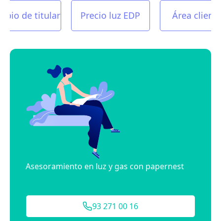
mbio de titular
Precio luz EDP
Área client
Asesoramiento en luz y gas con papernest
93 271 00 16