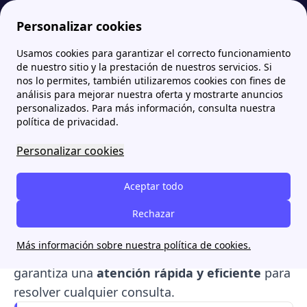
Personalizar cookies
Usamos cookies para garantizar el correcto funcionamiento
Papernest.es
EDP
Teléfonos de EDP en 2026: atención al cliente y gestiones
More
de nuestro sitio y la prestación de nuestros servicios. Si
nos lo permites, también utilizaremos cookies con fines de
Teléfonos de EDP en 2026:
análisis para mejorar nuestra oferta y mostrarte anuncios
personalizados. Para más información, consulta nuestra
atención al cliente y
política de privacidad.
gestiones
Personalizar cookies
EDP ofrece servicios de energía y asistencia al
Aceptar todo
cliente. Si necesitas ayuda con tu contrato,
facturas o averías, aquí encontrarás los
Rechazar
teléfonos de atención de EDP
y los diferentes
Más información sobre nuestra política de cookies.
canales de contacto
disponibles. EDP
garantiza una
atención rápida y eficiente
para
resolver cualquier consulta.