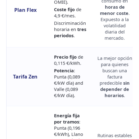
consumo en
OMIE).
horas de
Coste fijo
de
Plan Flex
menor coste
.
4,9 €/mes.
Expuesto a la
Discriminación
volatilidad
horaria en
tres
diaria del
periodos
.
mercado.
Precio fijo
de
La mejor opción
0,115 €/kWh.
para quienes
Potencia
:
buscan una
Tarifa Zen
Punta (0,089
factura
€/kW día) and
predecible
sin
Valle (0,089
depender de
€/kW día).
horarios
.
Energía fija
por tramos
:
Punta (0,196
€/kWh), Llano
Rutinas estables