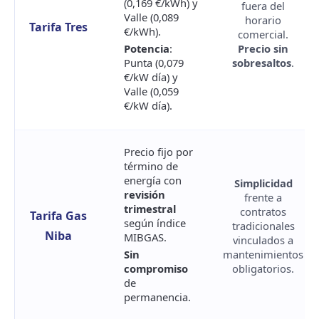
(0,169 €/kWh) y
fuera del
Valle (0,089
horario
Tarifa Tres
€/kWh).
comercial.
Potencia
:
Precio sin
Punta (0,079
sobresaltos
.
€/kW día) y
Valle (0,059
€/kW día).
Precio fijo por
término de
energía con
Simplicidad
revisión
frente a
trimestral
contratos
Tarifa Gas
según índice
tradicionales
Niba
MIBGAS.
vinculados a
Sin
mantenimientos
compromiso
obligatorios.
de
permanencia.