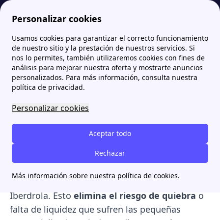
Personalizar cookies
Usamos cookies para garantizar el correcto funcionamiento
Papernest.es
niba Energía: Tarifas de luz, ventajas y teléfono de contacto
Opiniones sobre Niba Energía: ¿Cómo valoran los clientes sus servicios?
de nuestro sitio y la prestación de nuestros servicios. Si
nos lo permites, también utilizaremos cookies con fines de
Opiniones sobre Niba
análisis para mejorar nuestra oferta y mostrarte anuncios
personalizados. Para más información, consulta nuestra
Energía: ¿Cómo valoran los
política de privacidad.
clientes sus servicios?
Personalizar cookies
Las valoraciones generales de los usuarios
Aceptar todo
sobre Niba muestran una
tendencia
predominantemente positiva
Rechazar
, destacando
sobre la media de las compañías tradicionales
Más información sobre nuestra política de cookies.
debido a un factor clave: el respaldo del grupo
Iberdrola. Esto
elimina el riesgo de quiebra
o
falta de liquidez que sufren las pequeñas