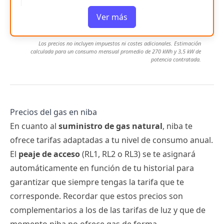
Ver más
Los precios no incluyen impuestos ni costes adicionales. Estimación
calculada para un consumo mensual promedio de 270 kWh y 3,5 kW de
potencia contratada.
Precios del gas en niba
En cuanto al
suministro de gas natural
, niba te
ofrece tarifas adaptadas a tu nivel de consumo anual.
El
peaje de acceso
(RL1, RL2 o RL3) se te asignará
automáticamente en función de tu historial para
garantizar que siempre tengas la tarifa que te
corresponde. Recordar que estos precios son
complementarios a los de las tarifas de luz y que de
momento niba no ofrece gas de forma