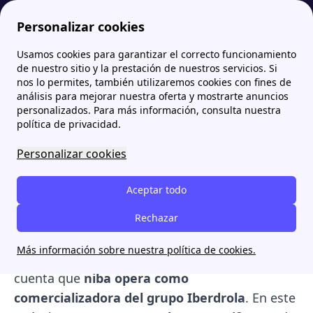
Personalizar cookies
Usamos cookies para garantizar el correcto funcionamiento
Papernest.es
niba
Tarifas de luz y gas de Niba: precios, contratación y condiciones
de nuestro sitio y la prestación de nuestros servicios. Si
nos lo permites, también utilizaremos cookies con fines de
Tarifas de luz y gas de
análisis para mejorar nuestra oferta y mostrarte anuncios
personalizados. Para más información, consulta nuestra
Niba: precios, contratación
política de privacidad.
y condiciones
Personalizar cookies
niba ofrece un catálogo de servicios
Aceptar todo
energéticos diseñado para
adaptarse a
diferentes perfiles de consumo
Rechazar
, permitiendo
gestionar de forma eficiente el gasto en
Más información sobre nuestra política de cookies.
electricidad y gas
. Es importante tener en
cuenta que
niba opera como
comercializadora del grupo Iberdrola
. En este