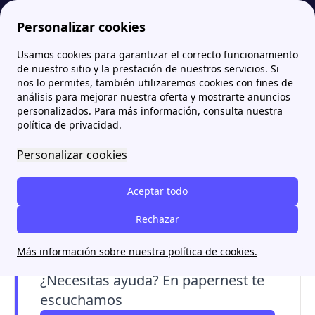
Personalizar cookies
Usamos cookies para garantizar el correcto funcionamiento
Papernest.es
Energía XXI
TUR Energía XXI: ¿vale la pena contratar esta tarifa de gas?
More
de nuestro sitio y la prestación de nuestros servicios. Si
nos lo permites, también utilizaremos cookies con fines de
TUR Energía XXI: ¿vale la
análisis para mejorar nuestra oferta y mostrarte anuncios
personalizados. Para más información, consulta nuestra
pena contratar esta tarifa
política de privacidad.
de gas?
Personalizar cookies
La TUR (Tarifa de Último Recurso) de Energía
Aceptar todo
XXI
es la tarifa de gas del mercado regulado
.
Te mostramos cuál es su precio, si realmente
Rechazar
merece la pena y cómo se puede contratar.
Más información sobre nuestra política de cookies.
¿Necesitas ayuda? En papernest te
escuchamos