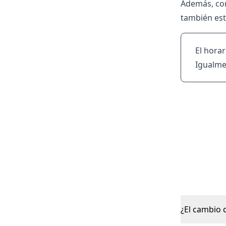
Además, con
también est
El horar
Igualmen
¿El cambio 