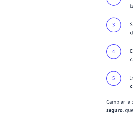
i
S
d
E
c
I
c
Cambiar la 
seguro
, qu