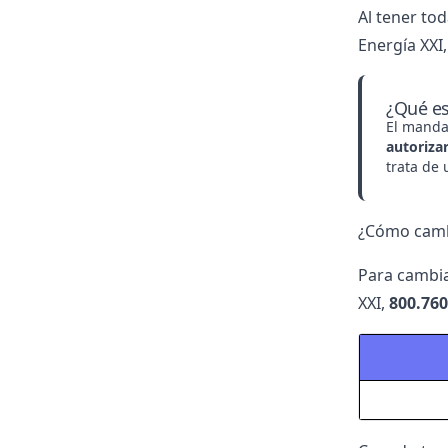
Al tener to
Energía XXI
¿Qué e
El manda
autoriza
trata de
¿Cómo cambi
Para cambia
XXI
,
800.760