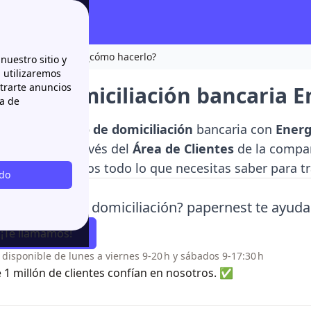
caria Energía XXI: ¿cómo hacerlo?
nuestro sitio y
n utilizaremos
strarte anuncios
o de domiciliación bancaria E
ca de
lizar el
cambio de domiciliación
bancaria con
Energ
e Endesa, a través del
Área de Clientes
de la compañ
ón te explicamos todo lo que necesitas saber para t
odo
sitas cambiar domiciliación? papernest te ayuda
¡Te llamamos!
o disponible de lunes a viernes 9-20 h y sábados 9-17:30 h
 1 millón de clientes confían en nosotros. ✅