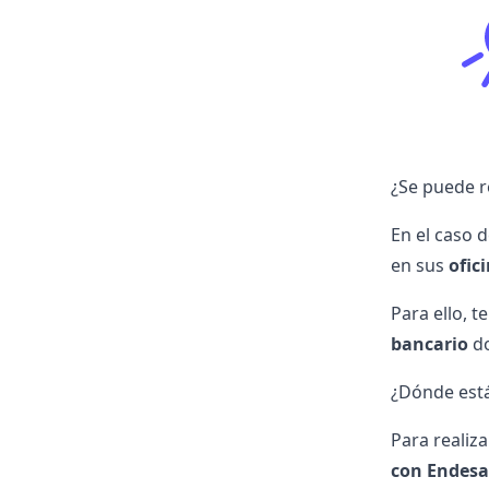
¿Se puede r
En el caso 
en sus
ofic
Para ello, 
bancario
do
¿Dónde están
Para realiz
con Endesa