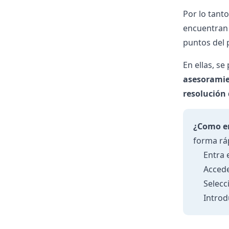
Por lo tant
encuentran d
puntos del p
En ellas, se
asesoramie
resolución
¿Como en
forma rá
Entra 
Accede
Selecc
Introd