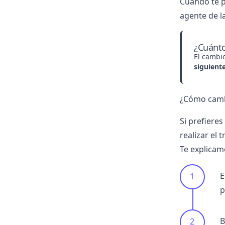
Cuando te p
agente de l
¿Cuánto
El cambi
siguient
¿Cómo cambi
Si prefiere
realizar el 
Te explicam
E
p
B