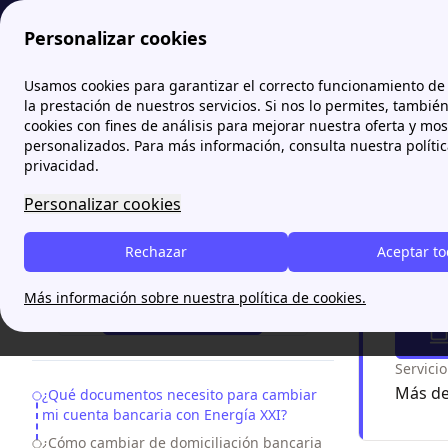
Personalizar cookies
Papernest.es
Energía XXI
Cambio de domiciliación ban
Usamos cookies para garantizar el correcto funcionamiento de 
More
la prestación de nuestros servicios. Si nos lo permites, tambié
cookies con fines de análisis para mejorar nuestra oferta y mo
Cambi
personalizados. Para más información, consulta nuestra políti
privacidad.
Puedes rea
Personalizar cookies
regulado d
continuaci
Rechazar
Aceptar t
¿Necesitas ayuda?
¿Nece
Más información sobre nuestra política de cookies.
¡Te Llamamos!
Servici
Más de
Table of Contents
¿Qué documentos necesito para cambiar
mi cuenta bancaria con Energía XXI?
¿Cómo cambiar de domiciliación bancaria