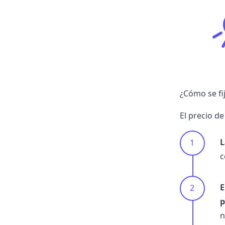
¿Cómo se fij
El precio de
L
c
E
p
n