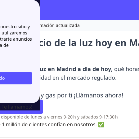
 hoy en Madrid? Información actualizada
nuestro sitio y
n utilizaremos
strarte anuncios
es el precio de la luz hoy en
ca de
lizada
el
precio de la luz en Madrid a día de hoy
, qué hora
cio de la electricidad en el mercado regulado.
odo
onamos tu luz y gas por ti ¡Llámanos ahora!
¡Te llamamos!
o disponible de lunes a viernes 9-20 h y sábados 9-17:30 h
 1 millón de clientes confían en nosotros. ✅