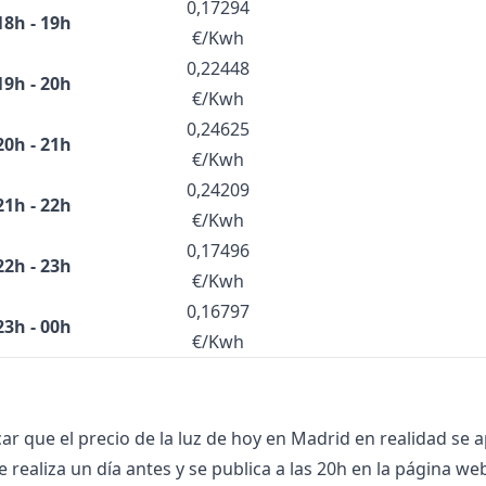
0,17294
18h - 19h
€/Kwh
0,22448
19h - 20h
€/Kwh
0,24625
20h - 21h
€/Kwh
0,24209
21h - 22h
€/Kwh
0,17496
22h - 23h
€/Kwh
0,16797
23h - 00h
€/Kwh
ar que el
precio de la luz de hoy
en Madrid en realidad se a
 realiza un día antes y se publica a las 20h en la página we