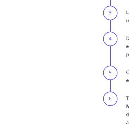
L
u
D
e
p
C
e
T
M
d
a