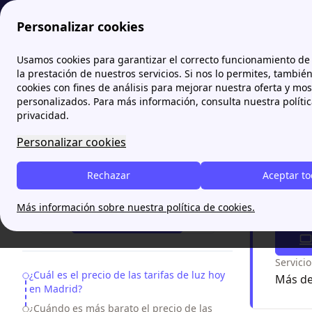
Personalizar cookies
Papernest.es
Precio de la Luz
¿Cuál es el precio de la luz
Usamos cookies para garantizar el correcto funcionamiento de 
la prestación de nuestros servicios. Si nos lo permites, tambié
cookies con fines de análisis para mejorar nuestra oferta y mo
¿Cuál 
personalizados. Para más información, consulta nuestra políti
actua
privacidad.
Personalizar cookies
Descubre 
fija el pre
Rechazar
Aceptar t
¿Necesitas ayuda?
Más información sobre nuestra política de cookies.
Gesti
¡Te Llamamos!
Servici
Table of Contents
¿Cuál es el precio de las tarifas de luz hoy
Más de
en Madrid?
¿Cuándo es más barato el precio de las