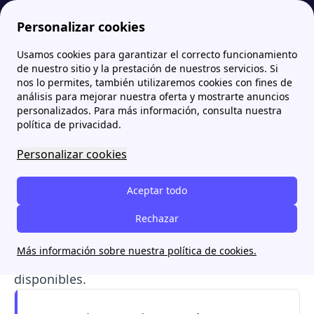
Personalizar cookies
Usamos cookies para garantizar el correcto funcionamiento
Papernest.es
Pepeenergy
PepeEenergy Teléfono: diferentes teléfonos y vías de contacto
More
de nuestro sitio y la prestación de nuestros servicios. Si
nos lo permites, también utilizaremos cookies con fines de
PepeEenergy Teléfono:
análisis para mejorar nuestra oferta y mostrarte anuncios
personalizados. Para más información, consulta nuestra
diferentes teléfonos y vías
política de privacidad.
de contacto
Personalizar cookies
El teléfono de Pepeenergy es el 900.622.800
,
Aceptar todo
el canal principal de atención de la
comercializadora de luz y gas vinculada a
Rechazar
Pepephone.
Te explicamos
sus horarios,
Más información sobre nuestra política de cookies.
gestiones y las vías gratuitas de contacto
disponibles.