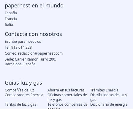
papernest en el mundo
España
Francia
Italia
Contacta con nosotros
Escribe para nosotros
Tel: 919 014 228
Correo: redaccion@papernest.com
Sede: Carrer Ramon Turró 200,
Barcelona, España
Guías luz y gas
Compañías de luz
Ahorra en tus facturas
Trámites Energía
Comparadores Energía
Oficinas comerciales de
Distribuidoras de luz y
luz y gas
gas
Tarifas de luz y gas
Teléfonos compañías de
Diccionario de energía
energía
Precio del gas
Precio de la luz
Secciones
Papernest Energía
Blog de papernest
Entrevistas