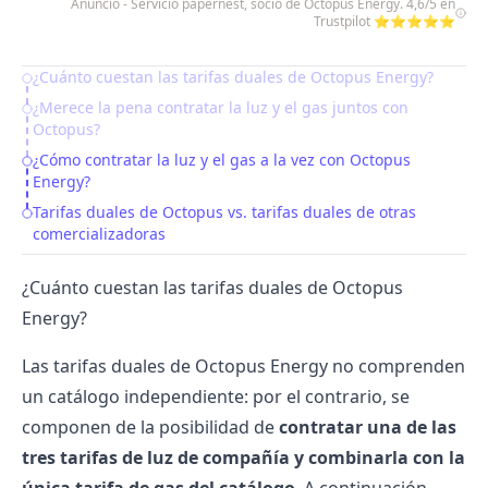
Anuncio - Servicio papernest, socio de Octopus Energy. 4,6/5 en
Trustpilot ⭐⭐⭐⭐⭐
¿Cuánto cuestan las tarifas duales de Octopus Energy?
Table of Contents
¿Merece la pena contratar la luz y el gas juntos con
Octopus?
¿Cómo contratar la luz y el gas a la vez con Octopus
Energy?
Tarifas duales de Octopus vs. tarifas duales de otras
comercializadoras
¿Cuánto cuestan las tarifas duales de Octopus
Energy?
Las tarifas duales de
Octopus Energy
no comprenden
un catálogo independiente: por el contrario, se
componen de la posibilidad de
contratar una de las
tres
tarifas de luz
de compañía y combinarla con la