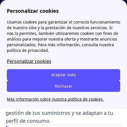
Personalizar cookies
Usamos cookies para garantizar el correcto funcionamiento
Papernest.es
Tarifas
¿Vale la pena contratar la luz y el gas juntos con Octopus Energy?
More
de nuestro sitio y la prestación de nuestros servicios. Si
nos lo permites, también utilizaremos cookies con fines de
¿Vale la pena contratar la
análisis para mejorar nuestra oferta y mostrarte anuncios
personalizados. Para más información, consulta nuestra
luz y el gas juntos con
política de privacidad.
Octopus Energy?
Personalizar cookies
Octopus Energy comercializa tres tarifas de luz
Aceptar todo
que pueden combinarse con una tarifa de gas y
Rechazar
convertirse así en tarifas duales. Estas
merecen la pena por distintas razones
:
Más información sobre nuestra política de cookies.
tienen precios competitivos, simplifican la
gestión de tus suministros y se adaptan a tu
perfil de consumo.