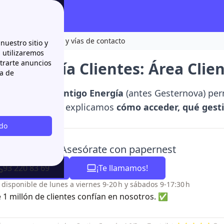
: Área Cliente, app y vías de contacto
nuestro sitio y
n utilizaremos
strarte anuncios
o Energía Clientes: Área Clien
ca de
 clientes de Contigo Energía
(antes Gesternova) perm
da y segura. Te explicamos
cómo acceder, qué gestio
es
.
odo
sitas ayuda? Asesórate con papernest
93 220 83 69
¡Te llamamos!
o disponible de lunes a viernes 9-20 h y sábados 9-17:30 h
 1 millón de clientes confían en nosotros. ✅