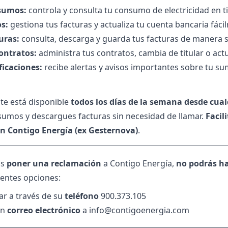
sumos:
controla y
consulta tu consumo
de electricidad en 
s:
gestiona tus facturas y actualiza tu cuenta bancaria fác
uras:
consulta, descarga y guarda tus facturas de manera s
ontratos:
administra tus contratos,
cambia de titular
o actu
ficaciones:
recibe alertas y avisos importantes sobre tu sum
nte está disponible
todos los días de la semana desde cual
sumos y descargues facturas sin necesidad de llamar.
Facil
on Contigo Energía (ex Gesternova)
.
as
poner una reclamación
a Contigo Energía,
no podrás ha
ientes opciones:
ar a través de su
teléfono
900.373.105
un
correo electrónico
a info@contigoenergia.com