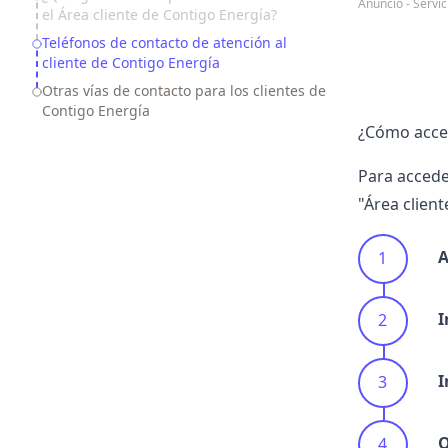
Anuncio - Serv
el Área cliente de Contigo Energía?
Teléfonos de contacto de atención al
cliente de Contigo Energía
Otras vías de contacto para los clientes de
Contigo Energía
¿Cómo acced
Para accede
"Área clien
A
I
I
O