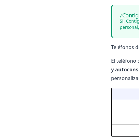
¿Contig
Sí, Cont
personal
Teléfonos d
El teléfono 
y autocon
personaliza