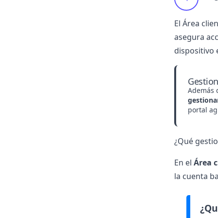
El Área cli
asegura acc
dispositivo
Gestion
Además d
gestiona
portal a
¿Qué gestio
En el
Área c
la cuenta b
¿Qu