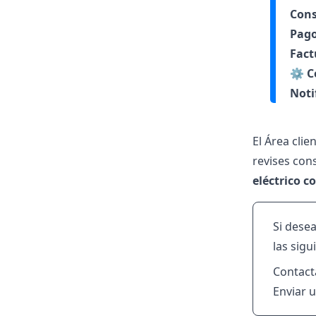
Con
Pago
Fact
⚙️
C
Noti
El Área clie
revises con
eléctrico c
Si dese
las sigu
Contact
Enviar 