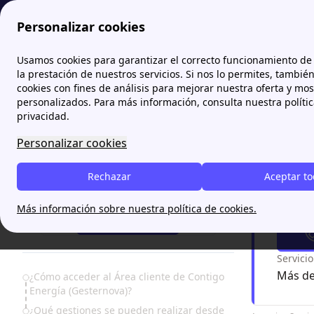
Personalizar cookies
Papernest.es
Contigo Energía
Contigo Energía Clientes
Usamos cookies para garantizar el correcto funcionamiento de 
More
la prestación de nuestros servicios. Si nos lo permites, tambié
cookies con fines de análisis para mejorar nuestra oferta y mo
Contig
personalizados. Para más información, consulta nuestra políti
privacidad.
El
área de
Personalizar cookies
forma rápi
disponibl
Rechazar
Aceptar t
¿Necesitas ayuda?
¿Nece
Más información sobre nuestra política de cookies.
93 220 83 69
Servici
Más de
Table of Contents
¿Cómo acceder al Área cliente de Contigo
Energía (Gesternova)?
¿Qué gestiones se pueden realizar desde