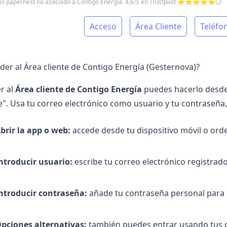
icio papernest no asociado a Contigo Energía. 4,6/5 en Trustpilot ⭐⭐⭐⭐⭐
Acceso
Área Cliente
Teléfo
er al Área cliente de Contigo Energía (Gesternova)?
r al
Área cliente de Contigo Energía
puedes hacerlo desde 
te". Usa tu correo electrónico como usuario y tu contraseña,
brir la app o web:
accede desde tu dispositivo móvil o orde
ntroducir usuario:
escribe tu correo electrónico registra
ntroducir contraseña:
añade tu contraseña personal para i
pciones alternativas:
también puedes entrar usando tus c