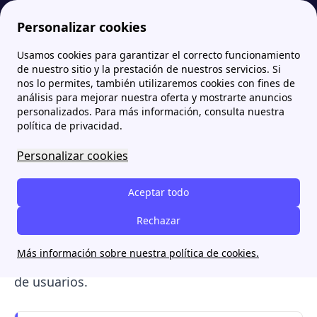
Personalizar cookies
Usamos cookies para garantizar el correcto funcionamiento
Papernest.es
TotalEnergies España: Tarifas de luz y gas, teléfono de contacto y opiniones
TotalEnergies Solar: Precios, autoconsumo y placas solares
de nuestro sitio y la prestación de nuestros servicios. Si
nos lo permites, también utilizaremos cookies con fines de
TotalEnergies Solar:
análisis para mejorar nuestra oferta y mostrarte anuncios
personalizados. Para más información, consulta nuestra
Precios, autoconsumo y
política de privacidad.
placas solares
Personalizar cookies
TotalEnergies ofrece
instalación de paneles
Aceptar todo
solares para autoconsumo
, incluyendo
estudio técnico, montaje y
Rechazar
gestión de
excedentes
. Te explicamos cómo funciona el
Más información sobre nuestra política de cookies.
servicio, sus costes, compensación y opiniones
de usuarios.