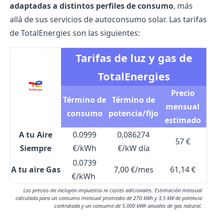
adaptadas a distintos perfiles de consumo
, más
allá de sus servicios de autoconsumo solar. Las
tarifas
de TotalEnergies
son las siguientes:
Tarifas de luz y gas de
TotalEnergies
Precio
Término de
Término de
mensual
consumo
potencia/fijo
estimado
A tu Aire
0.0999
0,086274
57 €
Siempre
€/kWh
€/kW día
0.0739
A tu aire Gas
7,00 €/mes
61,14 €
€/kWh
Los precios no incluyen impuestos ni costes adicionales. Estimación mensual
calculada para un consumo mensual promedio de 270 kWh y 3,5 kW de potencia
contratada y un consumo de 5.000 kWh anuales de gas natural.