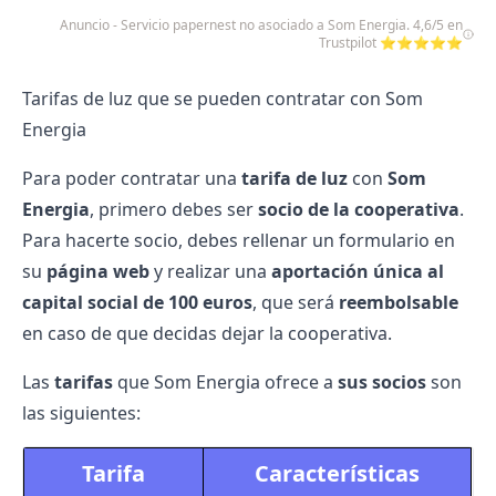
Anuncio - Servicio papernest no asociado a Som Energia. 4,6/5 en
Trustpilot ⭐⭐⭐⭐⭐
Tarifas de luz que se pueden contratar con Som
Energia
Para poder contratar una
tarifa de luz
con
Som
Energia
, primero debes ser
socio de la cooperativa
.
Para hacerte socio, debes rellenar un formulario en
su
página web
y realizar una
aportación única al
capital social de 100 euros
, que será
reembolsable
en caso de que decidas dejar la cooperativa.
Las
tarifas
que Som Energia ofrece a
sus socios
son
las siguientes:
Tarifa
Características