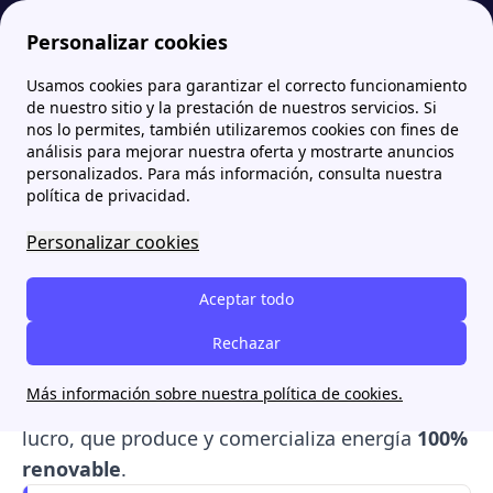
Personalizar cookies
Usamos cookies para garantizar el correcto funcionamiento
Papernest.es
Som Energía
Som Energia teléfono: Atención al cliente y gestión de trámites
More
de nuestro sitio y la prestación de nuestros servicios. Si
nos lo permites, también utilizaremos cookies con fines de
Som Energia teléfono:
análisis para mejorar nuestra oferta y mostrarte anuncios
personalizados. Para más información, consulta nuestra
Atención al cliente y
política de privacidad.
gestión de trámites
Personalizar cookies
Los socios de Som Energia
cuentan con
Aceptar todo
teléfonos gratuitos
y múltiples
canales de
comunicación
para realizar sus gestiones. En
Rechazar
este artículo, te explicamos todas las formas
Más información sobre nuestra política de cookies.
de contactar con esta cooperativa sin ánimo de
lucro, que produce y comercializa energía
100%
renovable
.