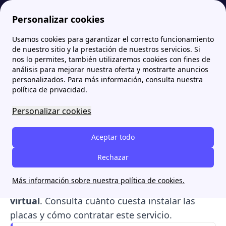
Personalizar cookies
Usamos cookies para garantizar el correcto funcionamiento
Papernest.es
Iberdrola
Instalación de placas solares con Smart Solar de Iberdrola
More
de nuestro sitio y la prestación de nuestros servicios. Si
nos lo permites, también utilizaremos cookies con fines de
Instalación de placas
análisis para mejorar nuestra oferta y mostrarte anuncios
personalizados. Para más información, consulta nuestra
solares con Smart Solar de
política de privacidad.
Iberdrola
Personalizar cookies
Iberdrola
ha lanzado
Smart Solar
, un servicio
Aceptar todo
de
instalación de placas solares
para
particulares, comunidades y empresas que
Rechazar
incluye una tarifa especial para
Más información sobre nuestra política de cookies.
autoconsumidores
y un servicio de
batería
virtual
. Consulta cuánto cuesta instalar las
placas y cómo contratar este servicio.