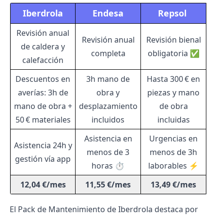
Iberdrola
Endesa
Repsol ️
Revisión anual
Revisión anual
Revisión bienal
de caldera y
completa
obligatoria ✅
calefacción
Descuentos en
3h mano de
Hasta 300 € en
averías: 3h de
obra y
piezas y mano
mano de obra +
desplazamiento
de obra
50 € materiales
incluidos
incluidas
Asistencia en
Urgencias en
Asistencia 24h y
menos de 3
menos de 3h
gestión vía app
horas ⏱️
laborables ⚡
12,04 €/mes
11,55 €/mes
13,49 €/mes
El Pack de
Mantenimiento de Iberdrola
destaca por