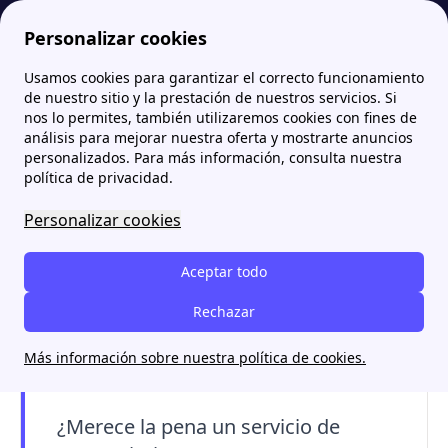
Personalizar cookies
Usamos cookies para garantizar el correcto funcionamiento
Papernest.es
Mantenimiento
Pack mantenimiento gas de Iberdrola: ¿vale la pena contratarlo?
More
de nuestro sitio y la prestación de nuestros servicios. Si
nos lo permites, también utilizaremos cookies con fines de
Pack mantenimiento gas
análisis para mejorar nuestra oferta y mostrarte anuncios
personalizados. Para más información, consulta nuestra
de Iberdrola: ¿vale la pena
política de privacidad.
contratarlo?
Personalizar cookies
El Pack de Mantenimiento de Gas de Iberdrola
Aceptar todo
es un
servicio integral que ofrece seguridad,
eficiencia y asistencia rápida
Rechazar
en tu instalación
de gas, con revisiones anuales y cobertura ante
Más información sobre nuestra política de cookies.
averías.
¿Merece la pena un servicio de