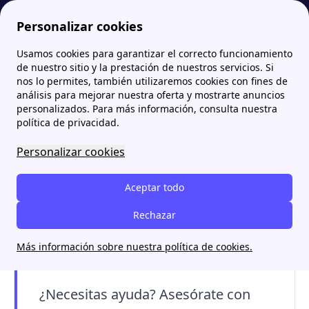
Personalizar cookies
Usamos cookies para garantizar el correcto funcionamiento
Papernest.es
Comercializadoras
Foro Audax: todas las opiniones y cotización de la empresa
de nuestro sitio y la prestación de nuestros servicios. Si
nos lo permites, también utilizaremos cookies con fines de
Foro Audax: todas las
análisis para mejorar nuestra oferta y mostrarte anuncios
personalizados. Para más información, consulta nuestra
opiniones y cotización de
política de privacidad.
la empresa
Personalizar cookies
El
Foro Audax
es una
plataforma donde se
Aceptar todo
discuten las acciones de Audax Renovables
.
Tras la fusión con Audax Energía, las opiniones
Rechazar
en el foro varían desde críticas por la caída en
Más información sobre nuestra política de cookies.
la cotización hasta optimismo a largo plazo.
¿Necesitas ayuda? Asesórate con