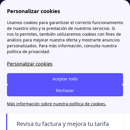
Personalizar cookies
Usamos cookies para garantizar el correcto funcionamiento
Papernest.es
Facturas
Factura digital de Endesa: activación, ventajas y avisos
More
de nuestro sitio y la prestación de nuestros servicios. Si
nos lo permites, también utilizaremos cookies con fines de
Factura digital de Endesa:
análisis para mejorar nuestra oferta y mostrarte anuncios
personalizados. Para más información, consulta nuestra
activación, ventajas y
política de privacidad.
avisos
Personalizar cookies
La factura digital de Endesa se activa desde
Aceptar todo
el área de clientes
. Te explicamos cómo ver
tus facturas y qué descuentos ofrece la
Rechazar
comercializadora de Endesa por tener la factura
Más información sobre nuestra política de cookies.
digital activada.
Revisa tu factura y mejora tu tarifa