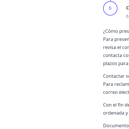
C
c
¿Cómo pres
Para presen
revisa el c
contacta con
plazos para 
Contactar se
Para reclam
correo elec
Con el fin 
ordenada y 
Documentos