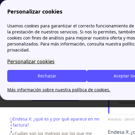
Personalizar cookies
Papernest.es
Endesa X
Me han cobrado Endesa X: ¿qué
Usamos cookies para garantizar el correcto funcionamiento de 
More
la prestación de nuestros servicios. Si nos lo permites, tambié
cookies con fines de análisis para mejorar nuestra oferta y mo
Me ha
personalizados. Para más información, consulta nuestra políti
privacidad.
Endesa X 
Personalizar cookies
renovación
Rechazar
Aceptar t
¿Tien
¿Necesitas ayuda?
Más información sobre nuestra política de cookies.
¡Te Llamamos!
Servici
Table of Contents
Endesa X: ¿qué es y por qué aparece en mi
Anuncio - Serv
factura?
Endesa X: ¿
¿Cuáles son los motivos por los que me