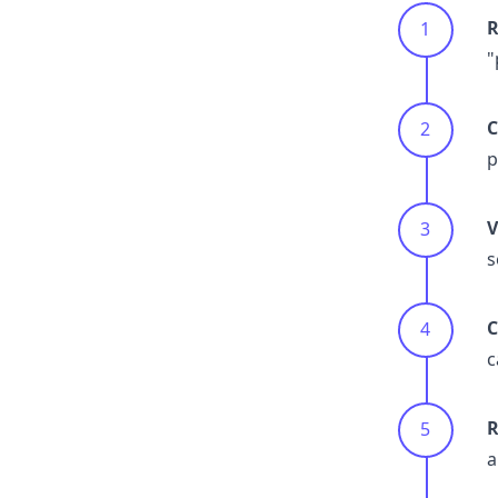
R
"
C
p
V
s
C
c
R
a