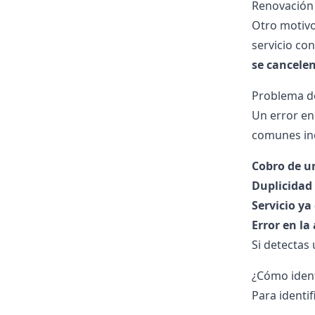
Renovación 
Otro motivo
servicio co
se cancele
Problema de
Un error en
comunes in
Cobro de un
Duplicidad 
Servicio ya
Error en la
Si detectas
¿Cómo ident
Para identi