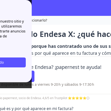
 hacer y cómo solucionarlo?
nuestro sitio y
n utilizaremos
strarte anuncios
n cobrado Endesa X: ¿qué hac
ca de
te ha cobrado porque has contratado uno de sus s
. Te explicamos por qué aparece en tu factura y cóm
odo
es dudas sobre Endesa? ¡papernest te ayuda!
¡Te Llamamos!
o disponible de lunes a viernes 9-20 h y sábados 9-17:30 h
icio papernest, socio de Endesa. 4,6/5 en Trustpilot ⭐⭐⭐⭐⭐
qué es y por qué aparece en mi factura?