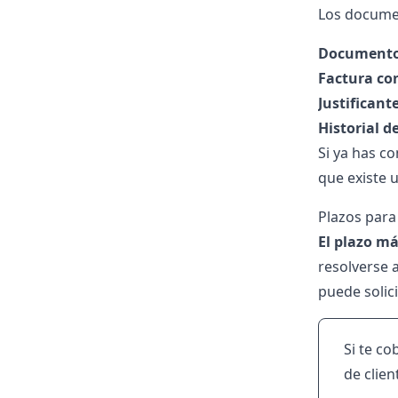
Los documen
Documento 
Factura co
Justificant
Historial d
Si ya has c
que existe 
Plazos para 
El plazo m
resolverse a
puede solici
Si te c
de clien