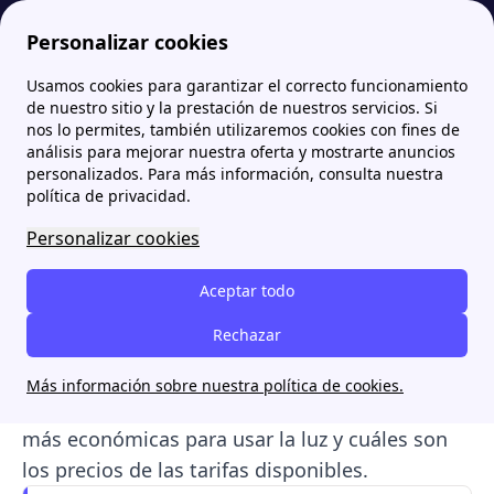
Personalizar cookies
Usamos cookies para garantizar el correcto funcionamiento
Papernest.es
Repsol
Precio del kWh de Repsol hoy: tarifas de luz actualizadas
More
de nuestro sitio y la prestación de nuestros servicios. Si
nos lo permites, también utilizaremos cookies con fines de
Precio del kWh de Repsol
análisis para mejorar nuestra oferta y mostrarte anuncios
personalizados. Para más información, consulta nuestra
hoy: tarifas de luz
política de privacidad.
actualizadas
Personalizar cookies
Si tienes una tarifa contratada con Repsol, el
Aceptar todo
precio del kWh
determinará el coste de la
Rechazar
electricidad que consumes
. Conocerlo te
permitirá optimizar el ahorro en tu próxima
Más información sobre nuestra política de cookies.
factura. Aprende aquí a identificar las horas
más económicas para usar la luz y cuáles son
los precios de las tarifas disponibles.