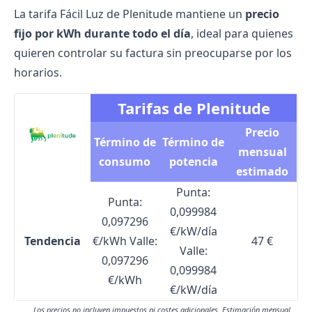
La tarifa
Fácil Luz de Plenitude
mantiene un
precio
fijo por kWh durante todo el día
, ideal para quienes
quieren controlar su factura sin preocuparse por los
horarios.
Tarifas de Plenitude
Precio
Término de
Término de
mensual
consumo
potencia
estimado
Punta:
Punta:
0,099984
0,097296
€/kW/día
Tendencia
€/kWh Valle:
47 €
Valle:
0,097296
0,099984
€/kWh
€/kW/día
Los precios no incluyen impuestos ni costes adicionales. Estimación mensual