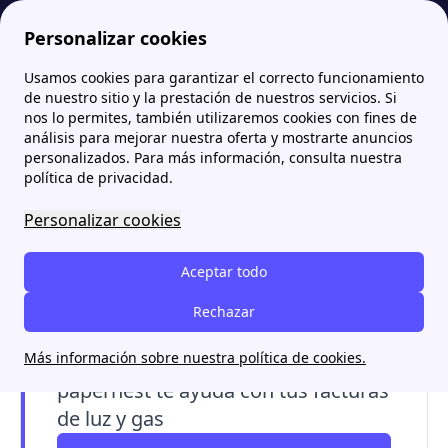
Personalizar cookies
Usamos cookies para garantizar el correcto funcionamiento
Papernest.es
Tarifas
Tarifas de luz de Plenitude: ¿Cuál contratar?
More
de nuestro sitio y la prestación de nuestros servicios. Si
nos lo permites, también utilizaremos cookies con fines de
Tarifas de luz de Plenitude:
análisis para mejorar nuestra oferta y mostrarte anuncios
personalizados. Para más información, consulta nuestra
¿Cuál contratar?
política de privacidad.
Personalizar cookies
Plenitude ofrece tres tarifas de luz para
hogares:
Fácil Luz, Tendencia Luz y Tu
Aceptar todo
Segundo Hogar
. En este artículo te explicamos
sus precios, características, ventajas y cómo
Rechazar
contratarlas paso a paso.
Más información sobre nuestra política de cookies.
papernest te ayuda con tus facturas
de luz y gas