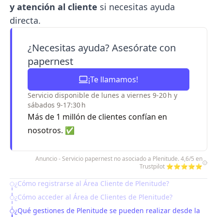
y atención al cliente
si necesitas ayuda
directa.
¿Necesitas ayuda? Asesórate con
papernest
¡Te llamamos!
Servicio disponible de lunes a viernes 9-20 h y
sábados 9-17:30 h
Más de 1 millón de clientes confían en
nosotros. ✅
Anuncio - Servicio papernest no asociado a Plenitude. 4,6/5 en
Trustpilot ⭐⭐⭐⭐⭐
¿Cómo registrarse al Área Cliente de Plenitude?
Table of Contents
¿Cómo acceder al Área de Clientes de Plenitude?
¿Qué gestiones de Plenitude se pueden realizar desde la