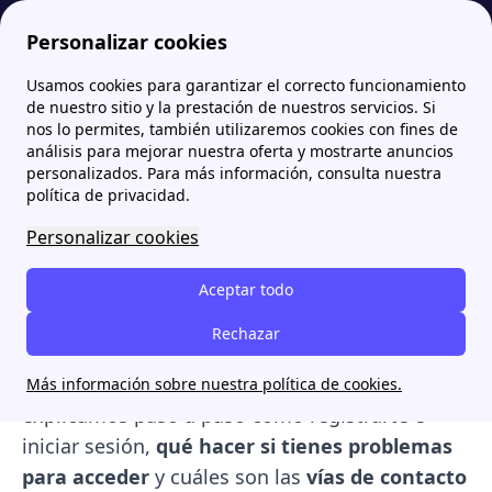
Personalizar cookies
Usamos cookies para garantizar el correcto funcionamiento
Papernest.es
Plenitude
Login área Clientes Plenitude: cómo acceder, gestiones y vías de contacto
More
de nuestro sitio y la prestación de nuestros servicios. Si
nos lo permites, también utilizaremos cookies con fines de
Login área Clientes
análisis para mejorar nuestra oferta y mostrarte anuncios
personalizados. Para más información, consulta nuestra
Plenitude: cómo acceder,
política de privacidad.
gestiones y vías de
Personalizar cookies
contacto
Aceptar todo
Desde el Área de Clientes de Plenitude puedes
Rechazar
consultar facturas, revisar consumos,
cambiar tarifas y gestionar tus contratos
. Te
Más información sobre nuestra política de cookies.
explicamos paso a paso cómo registrarte e
iniciar sesión,
qué hacer si tienes problemas
para acceder
y cuáles son las
vías de contacto