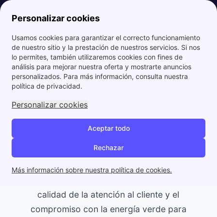
Personalizar cookies
Usamos cookies para garantizar el correcto funcionamiento
Papernest.es
Octopus Energy vs Endesa: ¿Cuál comercializadora elegir?
de nuestro sitio y la prestación de nuestros servicios. Si nos
lo permites, también utilizaremos cookies con fines de
Octopus Energy vs Endesa:
análisis para mejorar nuestra oferta y mostrarte anuncios
personalizados. Para más información, consulta nuestra
¿Cuál comercializadora
política de privacidad.
elegir?
Personalizar cookies
Aceptar todo
Rechazar
En esta comparativa analizamos las ofertas y
servicios de
Octopus Energy
y
Endesa
.
Más información sobre nuestra política de cookies.
Revisaremos precios, tarifas de luz y gas, la
calidad de la atención al cliente y el
compromiso con la energía verde para