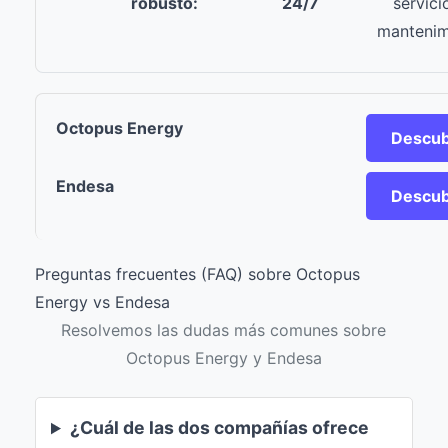
robusto:
24/7
servici
mantenim
Descub
Descub
Preguntas frecuentes (FAQ) sobre Octopus
Energy vs Endesa
Resolvemos las dudas más comunes sobre
Octopus Energy y Endesa
¿Cuál de las dos compañías ofrece