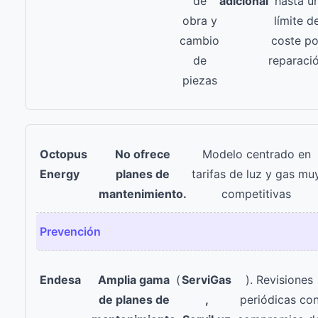
de
adicional
hasta u
obra y
límite d
cambio
coste po
de
reparaci
piezas
No ofrece
Modelo centrado en
planes de
tarifas de luz y gas mu
mantenimiento.
competitivas
Prevención
Amplia gama
(
ServiGas
). Revisiones
de planes de
,
periódicas co