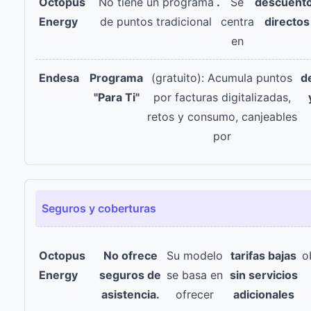
No tiene un programa
.
Se
descuent
de puntos tradicional
centra
directos
en
Programa
(gratuito): Acumula puntos
d
"Para Ti"
por facturas digitalizadas,
retos y consumo, canjeables
por
️ Seguros y coberturas
No ofrece
Su modelo
tarifas bajas
o
seguros de
se basa en
sin servicios
asistencia.
ofrecer
adicionales