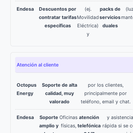
Descuentos por
(ej.
packs de
(lu
contratar tarifas
Movilidad
servicios
mant
específicas
Eléctrica)
duales
y
Atención al cliente
Soporte de alta
por los clientes,
calidad, muy
principalmente por
valorado
teléfono, email y chat.
Soporte
Oficinas
atención
y asistenci
amplio y
físicas,
telefónica
rápida si se 