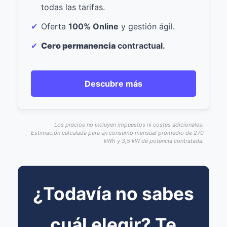
todas las tarifas.
Oferta
100% Online
y gestión ágil.
Cero permanencia
contractual.
Descubre más
Los precios no incluyen impuestos ni costes adicionales.
Estimación calculada para un consumo mensual promedio de 270
kWh y 3,5 kW de potencia contratada.
¿Todavía no sabes
cuál elegir? Te