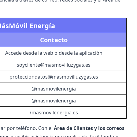
MásMóvil Energía
Contacto
Accede desde la web o desde la aplicación
soycliente@masmovilluzygas.es
protecciondatos@masmovilluzygas.es
@masmovilenergia
@masmovilenergia
/masmovilenergia.es
mar por teléfono. Con el
Área de Clientes y los correos
nes y recibir asistencia personalizada, facilitando el