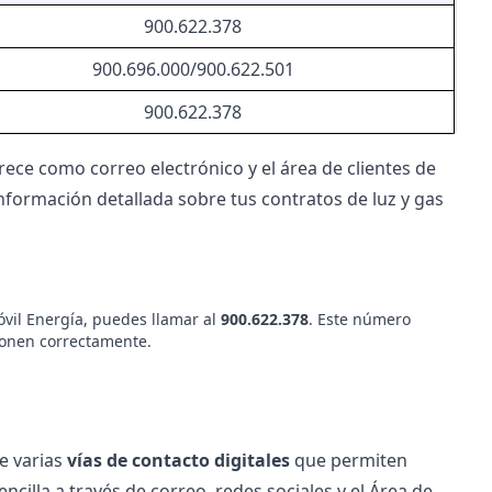
900.622.378
900.696.000/900.622.501
900.622.378
frece
como correo electrónico y el
área de clientes de
nformación detallada sobre tus contratos de luz y gas
óvil Energía, puedes llamar al
900.622.378
. Este número
cionen correctamente.
e varias
vías de contacto digitales
que permiten
cilla a través de correo, redes sociales y el Área de