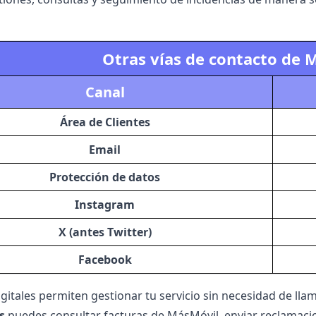
Otras vías de contacto de 
Canal
Área de Clientes
Email
Protección de datos
Instagram
X (antes Twitter)
Facebook
igitales permiten gestionar tu servicio sin necesidad de lla
s
puedes consultar
facturas de MásMóvil
, enviar reclamacio