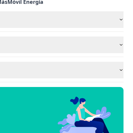
MásMóvil Energía