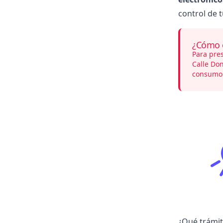
control de t
¿Cómo c
Para pre
Calle Don
consumo o
¿Qué trámit