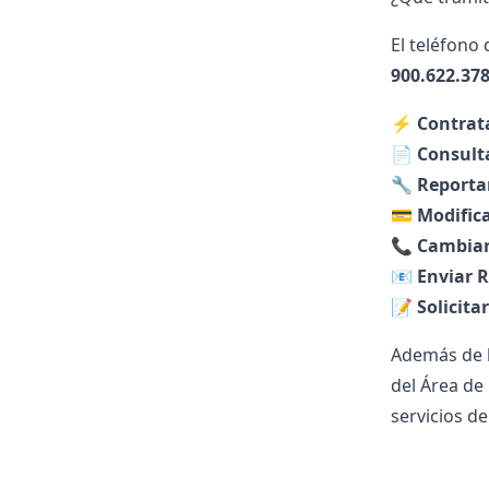
El teléfono 
900.622.37
⚡
Contrata
📄
Consult
🔧
Reportar
💳
Modific
📞
Cambiar 
📧
Enviar 
📝
Solicita
Además de l
del Área de 
servicios d