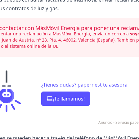
us contratos de luz y gas.
ontactar con MásMóvil Energía para poner una reclam
sentar una reclamación a MásMóvil Energía, envía un correo a
soy
 Juan de Austria, nº 28, Pta. 4, 46002, Valencia (España). También 
 al sistema online de la UE.
¿Tienes dudas? papernest te asesora
¡Te llamamos!
Anuncio - Servicio pa
es se pueden hacer a través del teléfono de MásMóvil Ener