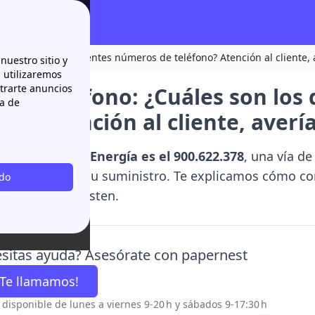
uáles son los diferentes números de teléfono? Atención al cliente, 
nuestro sitio y
n utilizaremos
strarte anuncios
vil teléfono: ¿Cuáles son los
ca de
no? Atención al cliente, averí
o de MásMóvil Energía es el 900.622.378
, una vía d
n o gestionar su suministro. Te explicamos cómo con
odo
 de atención existen.
sitas ayuda? Asesórate con papernest
¡Te llamamos!
o disponible de lunes a viernes 9-20 h y sábados 9-17:30 h