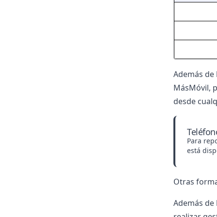
Además de l
MásMóvil
, 
desde cualq
Teléfon
Para repo
está dis
Otras forma
Además de l
realizar ges