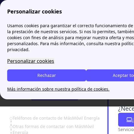
Personalizar cookies
Papernest.es
Mas Móvil Energía
MásMóvil teléfono: ¿C
Usamos cookies para garantizar el correcto funcionamiento de 
More
la prestación de nuestros servicios. Si nos lo permites, tambié
cookies con fines de análisis para mejorar nuestra oferta y mo
MásMó
personalizados. Para más información, consulta nuestra políti
teléfo
privacidad.
Personalizar cookies
El
teléfon
informació
Rechazar
Aceptar t
¿Necesitas ayuda?
otras vías
Más información sobre nuestra política de cookies.
¡Te Llamamos!
¿Nece
Table of Contents
Teléfonos de contacto de MásMóvil Energía
Otras formas de contactar con MásMóvil
Servici
Energía