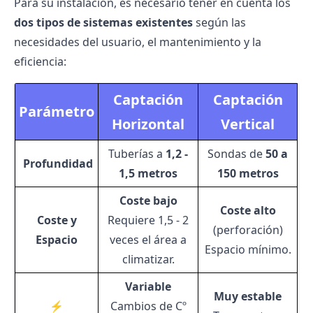
Para su instalación, es necesario tener en cuenta los
dos tipos de sistemas existentes
según las
necesidades del usuario, el mantenimiento y la
eficiencia:
Captación
Captación
Parámetro
Horizontal
Vertical
Tuberías a
1,2 -
Sondas de
50 a
️ Profundidad
1,5 metros
150 metros
Coste
bajo
Coste
alto
Coste y
Requiere 1,5 - 2
(perforación)
Espacio
veces el área a
Espacio mínimo.
climatizar.
Variable
Muy estable
⚡
Cambios de Cº