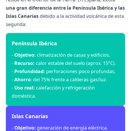
una gran diferencia entre la Península Ibérica y las
Islas Canarias
debido a la actividad volcánica de esta
segunda:
Península Ibérica
-
Objetivo:
climatización de casas y edificios.
-
Recurso:
calor estable del suelo (aprox. 15°C).
-
Profundidad:
perforaciones poco profundas.
-
Ahorro
: del 75% frente a
calderas gas/luz
.
-
Uso real:
calefacción y refrigeración
doméstica.
Islas Canarias
-
Objetivo:
generación de energía eléctrica.