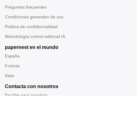
Preguntas frecuentes
Condiciones generales de uso
Política de confidencialidad
Metodología control editorial IA
papernest en el mundo
España
Francia
Italia
Contacta con nosotros
Escribe para nosotros
Tel: 919 014 228
Correo: redaccion@papernest.com
Sede: Carrer Ramon Turró 200, Barcelona, España