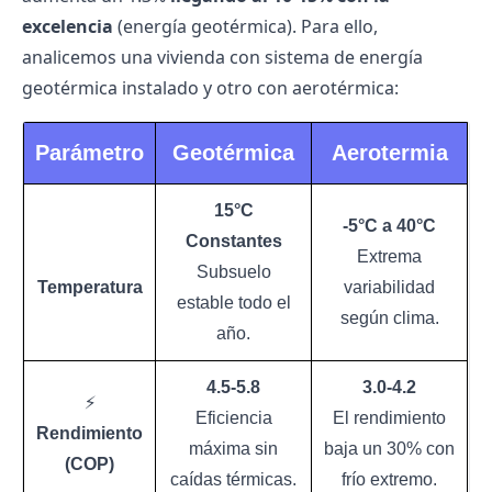
excelencia
(energía geotérmica). Para ello,
analicemos una vivienda con sistema de energía
geotérmica instalado y otro con aerotérmica:
Parámetro
Geotérmica
Aerotermia
15°C
-5°C a 40°C
Constantes
Extrema
Subsuelo
Temperatura
variabilidad
estable todo el
según clima.
año.
4.5-5.8
3.0-4.2
⚡
Eficiencia
El rendimiento
Rendimiento
máxima sin
baja un 30% con
(COP)
caídas térmicas.
frío extremo.