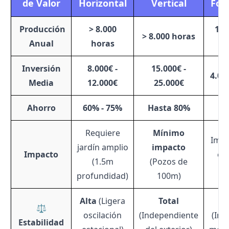
de Valor
Horizontal
Vertical
Fot
️ Producción
> 8.000
1.5
> 8.000 horas
Anual
horas
Inversión
8.000€ -
15.000€ -
4.00
Media
12.000€
25.000€
Ahorro
60% - 75%
Hasta 80%
40
Requiere
Mínimo
Impa
jardín amplio
impacto
Impacto
en 
(1.5m
(Pozos de
t
profundidad)
100m)
Alta
(Ligera
Total
⚖️
oscilación
(Independiente
(Int
Estabilidad