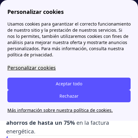
Personalizar cookies
Usamos cookies para garantizar el correcto funcionamiento
Papernest.es
¿Cuáles son las energías renovables? Tipos y principales fuentes
¿Qué es la energía geotérmica? Cómo funciona y sus ventajas
de nuestro sitio y la prestación de nuestros servicios. Si
nos lo permites, también utilizaremos cookies con fines de
¿Qué es la energía
análisis para mejorar nuestra oferta y mostrarte anuncios
personalizados. Para más información, consulta nuestra
geotérmica? Cómo
política de privacidad.
funciona y sus ventajas
Personalizar cookies
La energía geotérmica es el calor almacenado
Aceptar todo
bajo la superficie terrestre que se aprovecha
para
generar calefacción, refrigeración y ACS
Rechazar
.
En España, su aplicación es doméstica
Más información sobre nuestra política de cookies.
mediante bombas de calor, permitiendo
ahorros de hasta un 75%
en la factura
energética.