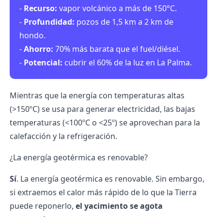
-
Recurso:
vapor volcánico a más de 150°C.
-
Profundidad:
pozos de 1,5 km a 2 km de
hondo.
-
Ahorro:
70% más barata que el fuel/diésel.
-
Potencial:
cubrir el 60% de la luz en La Palma.
Mientras que la energía con temperaturas altas
(>150ºC) se usa para generar electricidad, las bajas
temperaturas (<100ºC o <25º) se aprovechan para la
calefacción y la refrigeración.
¿La energía geotérmica es renovable?
Sí
. La energía geotérmica es
renovable
. Sin embargo,
si extraemos el calor más rápido de lo que la Tierra
puede reponerlo,
el yacimiento se agota