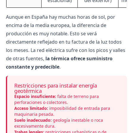
estacional)
del exterior)
mete
Aunque en España hay muchas horas de sol, por
encima de la media europea, la diferencia de
producción es muy notable. Esto se verá
directamente reflejado en tu
factura de la luz
todos
los meses. La
red eléctrica
sufre con los picos y valles
de otras fuentes,
la térmica ofrece suministro
constante y predecible
.
Restricciones para instalar energía
geotérmica
Espacio insuficiente:
falta de terreno para
perforaciones o colectores.
Acceso limitado:
imposibilidad de entrada para
maquinaria pesada.
Suelo inadecuado:
geología inestable o roca
excesivamente dura.
Trabas legales:
restricciones urbanísticas o de