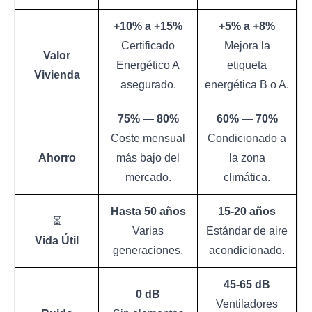
+10% a +15%
+5% a +8%
Certificado
Mejora la
Valor
Energético A
etiqueta
Vivienda
asegurado.
energética B o A.
75% — 80%
60% — 70%
Coste mensual
Condicionado a
Ahorro
más bajo del
la zona
mercado.
climática.
Hasta 50 años
15-20 años
⏳
Varias
Estándar de aire
Vida Útil
generaciones.
acondicionado.
45-65 dB
0 dB
Ventiladores