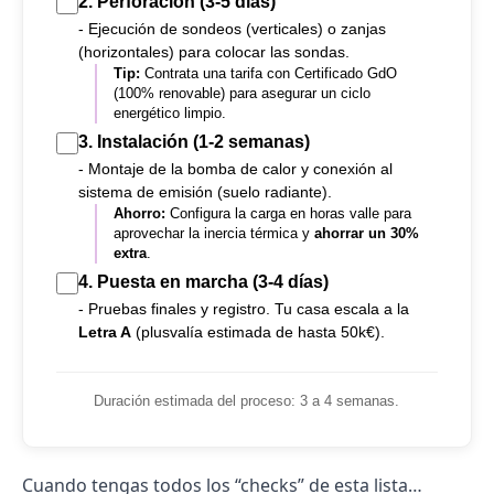
2.
Perforación
(3-5 días)
- Ejecución de sondeos (verticales) o zanjas
(horizontales) para colocar las sondas.
Tip:
Contrata una tarifa con Certificado GdO
(100% renovable) para asegurar un ciclo
energético limpio.
3.
Instalación
(1-2 semanas)
- Montaje de la bomba de calor y conexión al
sistema de emisión (suelo radiante).
Ahorro:
Configura la carga en horas valle para
aprovechar la inercia térmica y
ahorrar un 30%
extra
.
4.
Puesta en marcha
(3-4 días)
- Pruebas finales y registro. Tu casa escala a la
Letra A
(plusvalía estimada de hasta 50k€).
Duración estimada del proceso: 3 a 4 semanas.
Cuando tengas todos los “checks” de esta lista…