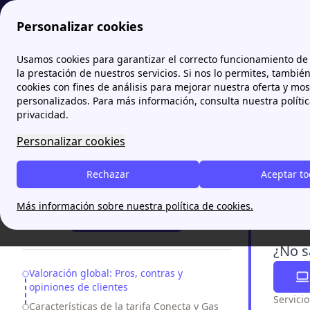
Personalizar cookies
Papernest.es
Conecta Luz
Opiniones sobre Conecta Luz
Usamos cookies para garantizar el correcto funcionamiento de 
More
la prestación de nuestros servicios. Si nos lo permites, tambié
cookies con fines de análisis para mejorar nuestra oferta y mo
Opini
personalizados. Para más información, consulta nuestra políti
tarif
privacidad.
Personalizar cookies
Las
tarifa
gestión o
Rechazar
Aceptar t
¿Necesitas ayuda?
transparen
Más información sobre nuestra política de cookies.
realmente
¡Te Llamamos!
¿No s
Table of Contents
Valoración global: Pros, contras y
opiniones de clientes
Servici
Características de la tarifa Conecta y Gas