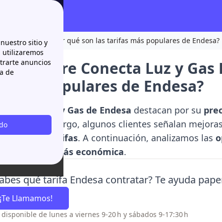
 y Gas Endesa ¿Por qué son las tarifas más populares de Endesa?
nuestro sitio y
n utilizaremos
strarte anuncios
ones sobre Conecta Luz y Gas 
ca de
as más populares de Endesa?
s Conecta Luz y Gas de Endesa
destacan por su
prec
nline
. Sin embargo, algunos clientes señalan mejoras
odo
cia de las tarifas
. A continuación, analizamos las
o
 es la
opción más económica
.
abes qué tarifa Endesa contratar? Te ayuda pape
¡Te Llamamos!
o disponible de lunes a viernes 9-20 h y sábados 9-17:30 h