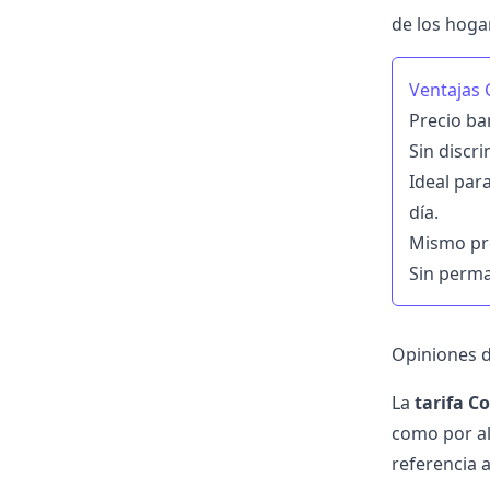
de los hoga
Ventajas 
Precio ba
Sin discr
Ideal par
día.
Mismo pre
Sin perma
Opiniones 
La
tarifa C
como por al
referencia 