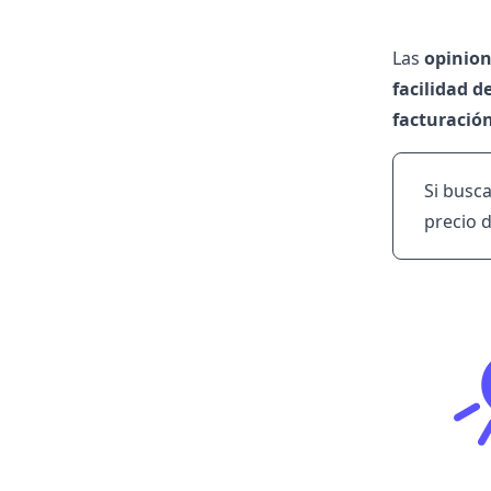
Las
opinion
facilidad d
facturació
Si busc
precio 