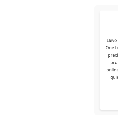
Llevo
One Lu
preci
pro
onlin
qui