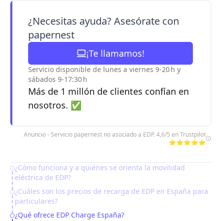
¿Necesitas ayuda? Asesórate con
papernest
¡Te llamamos!
Servicio disponible de lunes a viernes 9-20 h y
sábados 9-17:30 h
Más de 1 millón de clientes confían en
nosotros. ✅
Anuncio - Servicio papernest no asociado a EDP. 4,6/5 en Trustpilot
⭐⭐⭐⭐⭐
¿Cómo funciona y a quiénes se orienta la movilidad
Table of Contents
eléctrica de EDP?
¿Cuáles son los precios de recarga de EDP en España para
particulares?
¿Qué ofrece EDP Charge España?