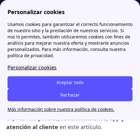
Personalizar cookies
Usamos cookies para garantizar el correcto funcionamiento
Papernest.es
EDP Energía
EDP Movilidad Eléctrica: Soluciones de recarga de vehículos con la app EDP Charge
More
de nuestro sitio y la prestación de nuestros servicios. Si
nos lo permites, también utilizaremos cookies con fines de
EDP Movilidad Eléctrica:
análisis para mejorar nuestra oferta y mostrarte anuncios
personalizados. Para más información, consulta nuestra
Soluciones de recarga de
política de privacidad.
vehículos con la app EDP
Personalizar cookies
Charge
Aceptar todo
La
movilidad eléctrica de EDP
integra servicios
Rechazar
de recarga para vehículos eléctricos, tanto para
particulares como para empresas en España. Te
Más información sobre nuestra política de cookies.
explicamos
precios, funcionamiento, app y
atención al cliente
en este artículo.