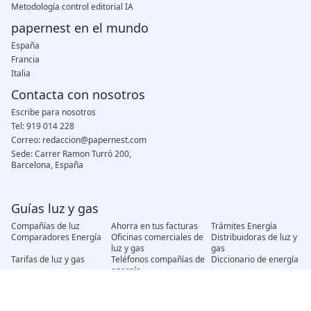
Metodología control editorial IA
papernest en el mundo
España
Francia
Italia
Contacta con nosotros
Escribe para nosotros
Tel: 919 014 228
Correo: redaccion@papernest.com
Sede: Carrer Ramon Turró 200,
Barcelona, España
Guías luz y gas
Compañías de luz
Ahorra en tus facturas
Trámites Energía
Comparadores Energía
Oficinas comerciales de
Distribuidoras de luz y
luz y gas
gas
Tarifas de luz y gas
Teléfonos compañías de
Diccionario de energía
energía
Precio del gas
Precio de la luz
Secciones