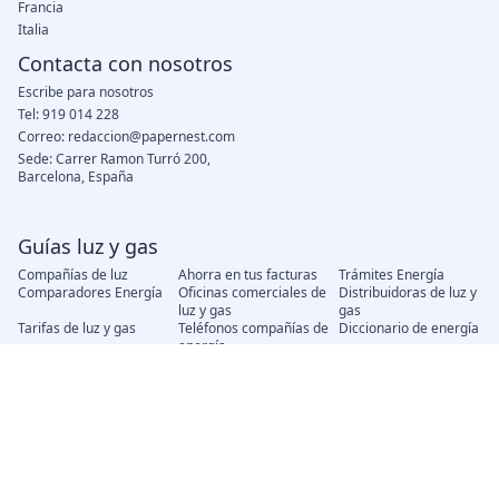
Francia
Italia
Contacta con nosotros
Escribe para nosotros
Tel: 919 014 228
Correo: redaccion@papernest.com
Sede: Carrer Ramon Turró 200,
Barcelona, España
Guías luz y gas
Compañías de luz
Ahorra en tus facturas
Trámites Energía
Comparadores Energía
Oficinas comerciales de
Distribuidoras de luz y
luz y gas
gas
Tarifas de luz y gas
Teléfonos compañías de
Diccionario de energía
energía
Precio del gas
Precio de la luz
Secciones
Papernest Energía
Blog de papernest
Entrevistas
Prensa