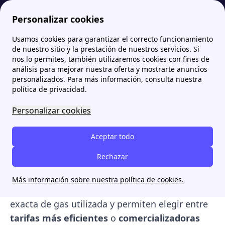
Personalizar cookies
Usamos cookies para garantizar el correcto funcionamiento
Papernest.es
Contador de Gas
¿Qué contador de gas natural comprar? Tipos, precios y tarifas disponibles
de nuestro sitio y la prestación de nuestros servicios. Si
nos lo permites, también utilizaremos cookies con fines de
¿Qué contador de gas
análisis para mejorar nuestra oferta y mostrarte anuncios
personalizados. Para más información, consulta nuestra
natural comprar? Tipos,
política de privacidad.
precios y tarifas
Personalizar cookies
disponibles
Aceptar todo
Comprar un
contador de gas natural
es una
Rechazar
decisión importante para gestionar tu
consumo energético con mayor control. Estos
Más información sobre nuestra política de cookies.
dispositivos de medición
registran la cantidad
exacta de gas utilizada y permiten elegir entre
tarifas más eficientes
o
comercializadoras