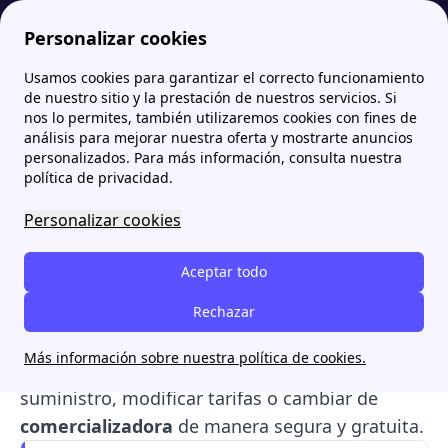
Personalizar cookies
Usamos cookies para garantizar el correcto funcionamiento
Papernest.es
Contador Gas
Cambiar el nombre del contador del gas: ventajas, documentos y precios
de nuestro sitio y la prestación de nuestros servicios. Si
nos lo permites, también utilizaremos cookies con fines de
Cambiar el nombre del
análisis para mejorar nuestra oferta y mostrarte anuncios
personalizados. Para más información, consulta nuestra
contador del gas: ventajas,
política de privacidad.
documentos y precios
Personalizar cookies
Cambiar el
nombre del contador de gas
es un
Aceptar todo
trámite esencial para gestionar correctamente
el
contrato de gas natural
Rechazar
y evitar
responsabilidades del
anterior titular
. Este
Más información sobre nuestra política de cookies.
proceso permite al
nuevo titular
asumir el
suministro, modificar tarifas o cambiar de
comercializadora
de manera segura y gratuita.